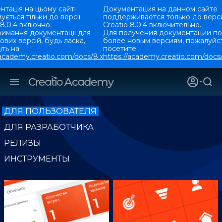
тація на цьому сайті
Документация на данном сайте
ується тільки до версії
поддерживается только до верс
 8.0.4 включно.
Creatio 8.0.4 включительно.
римання документації для
Для получения документации по
ових версій, будь ласка,
более новым версиям, пожалуйст
ть на
посетите
/academy.creatio.com/docs/8.x
https://academy.creatio.com/docs/
ДЛЯ ПОЛЬЗОВАТЕЛЯ
ДЛЯ РАЗРАБОТЧИКА
РЕЛИЗЫ
ИНСТРУМЕНТЫ