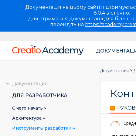
Документація на цьому сайті підтримується 
8.0.4 включно.
Для отримання документації для більш но
перейдіть на
https://academy.crea
ДОКУМЕНТАЦ
Основная
навигация
Документация
Д
UA
Документация
Конт
ДЛЯ РАЗРАБОТЧИКА
РУКОВ
С чего начать
Архитектура
Средн
Инструменты разработки