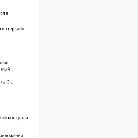
ся в
й интерфейс
рсий
енный
ь Git.
мой контроля
приложений