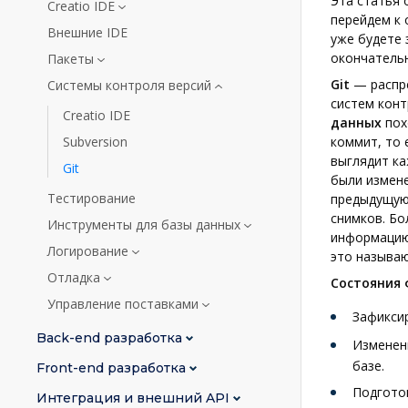
Эта статья о
Creatio IDE
перейдем к 
Внешние IDE
уже будете 
окончательн
Пакеты
Git
— распре
Системы контроля версий
систем конт
Creatio IDE
данных
пох
Subversion
коммит, то 
выглядит ка
Git
были измене
Тестирование
предыдущую 
снимков. Бол
Инструменты для базы данных
информацию 
Логирование
это называю
Отладка
Состояния 
Управление поставками
Зафикси
Back-end разработка
Изменен
базе.
Front-end разработка
Подгото
Интеграция и внешний API