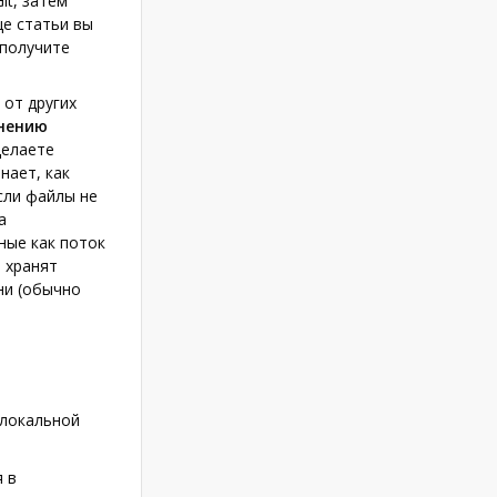
it, затем
це статьи вы
 получите
от других
нению
делаете
нает, как
сли файлы не
а
ные как поток
) хранят
ни (обычно
 локальной
 в