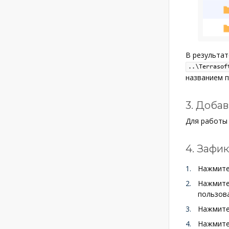
В результат
..\Terrasof
названием п
3. Доба
Для работы 
4. Зафи
Нажмит
Нажмит
пользов
Нажмит
Нажмит