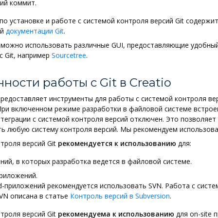
ий коммит.
по установке и работе с системой контроля версий Git содержит
ой
документации Git
.
 можно использовать различные GUI, предоставляющие удобны
с Git, например
Sourcetree
.
ности работы с Git в Creatio
 предоставляет инструменты для работы с системой контроля ве
 При включенном режиме разработки в файловой системе встро
теграции с системой контроля версий отключен. Это позволяет
ь любую систему контроля версий. Мы рекомендуем использоват
троля версий Git
рекомендуется к использованию
для:
ий, в которых разработка ведется в файловой системе.
приложений.
d-приложений рекомендуется использовать SVN. Работа с систе
VN описана в статье
Контроль версий в Subversion
.
троля версий Git
рекомендуема к использованию
для on-site 