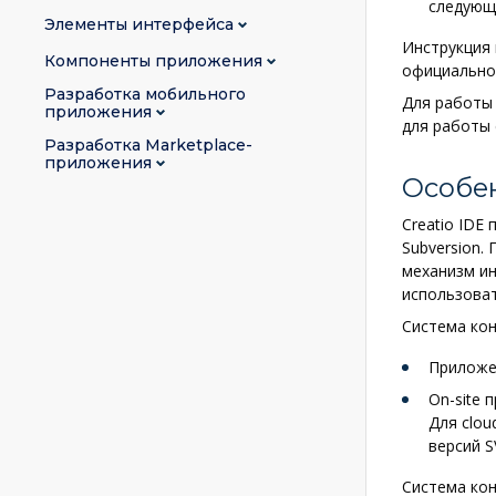
следующ
Элементы интерфейса
Инструкция 
Компоненты приложения
официальн
Разработка мобильного
Для работы
приложения
для работы 
Разработка Marketplace-
приложения
Особен
Creatio IDE
Subversion.
механизм ин
использоват
Система кон
Приложен
On-site 
Для clou
версий S
Система кон