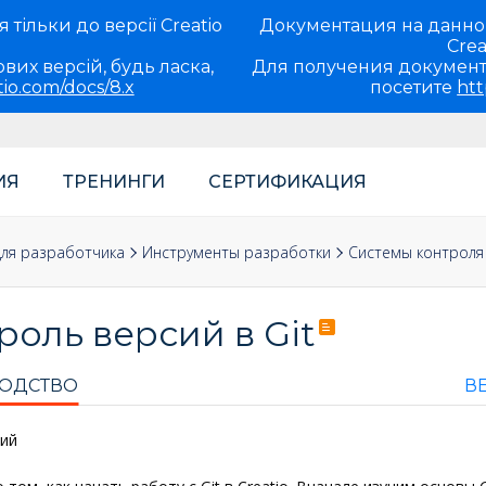
тільки до версії Creatio
Документация на данно
Crea
вих версій, будь ласка,
Для получения документ
tio.com/docs/8.x
посетите
htt
ИЯ
ТРЕНИНГИ
СЕРТИФИКАЦИЯ
ля разработчика
Инструменты разработки
Системы контроля
роль версий в Git
ОДСТВО
ВЕ
ий