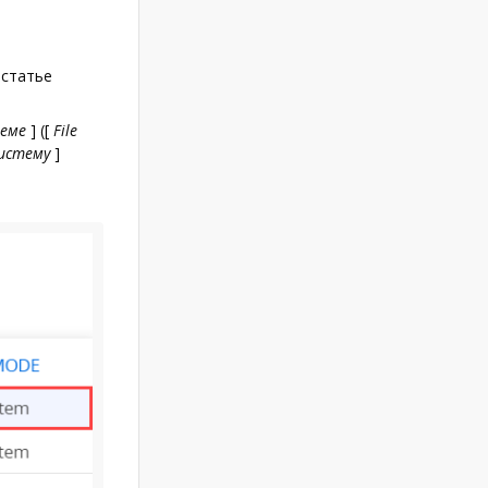
 статье
теме
]
(
[
File
систему
]