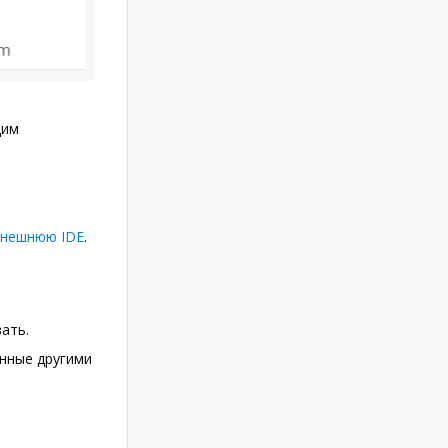
щим
внешнюю IDE
.
ать.
анные другими