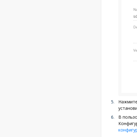
Нажмите
установ
В польз
Конфигу
конфигу