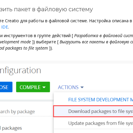
узить пакет в файловую систему
е Creatio для работы в файловой системе. Настройка описана в
 IDE
.
и инструментов в группе действий
[
Разработка в файловой сис
evelopment mode
]
) выберите
[
Выгрузить все пакеты в файловую 
d packages to file system
]
).