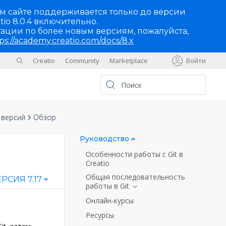
м сайте поддерживается только до версии
tio 8.0.4 включительно.
ации по более новым версиям, пожалуйста,
ps://academy.creatio.com/docs/8.x
Creatio
Community
Marketplace
Войти
Sites
UA
 версий
Обзор
Руководство
Особенности работы с Git в
Creatio
Общая последовательность
РСИЯ 7.17
работы в Git
Онлайн-курсы
Ресурсы