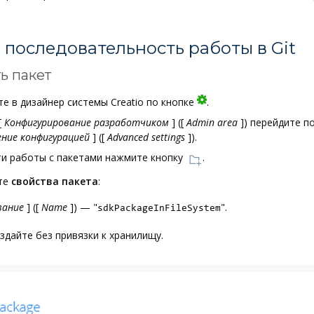
последовательность работы в Git
ть пакет
е в дизайнер системы Creatio по кнопке
.
[
Конфигурирование разработчиком
]
(
[
Admin area
]
) перейдите п
ние конфигурацией
]
(
[
Advanced settings
]
).
ти работы с пакетами нажмите кнопку
.
те
свойства пакета
:
вание
]
(
[
Name
]
) — "
".
sdkPackageInFileSystem
здайте без привязки к хранилищу.