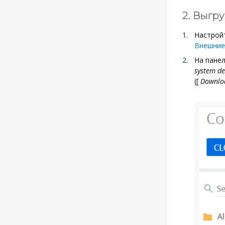
2. Выгр
Настройт
Внешние
На панел
system d
(
[
Downloa