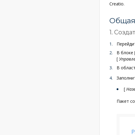
Creatio.
Общая 
1. Созда
Перейдит
В блоке
[
Управле
В облас
Заполни
[
Наз
Пакет со