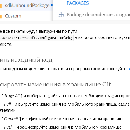
е все пакеты будут выгружены по пути
в каталог с соответствую
t.WebApp\Terrasoft.Configuration\Pkg
акета.
вить исходный код
с исходным кодом клиентских или серверных схем используйте
ксировать изменения в хранилище Git
е
[
Stage All
]
и выберите файлы, которые необходимо зафиксиров
е
[
Pull
]
и выгрузите изменения из глобального хранилища, сдел
ателями.
е
[
Commit
]
и зафиксируйте изменения в локальном хранилище.
е
[
Push
]
и зафиксируйте изменения в глобальном хранилище.