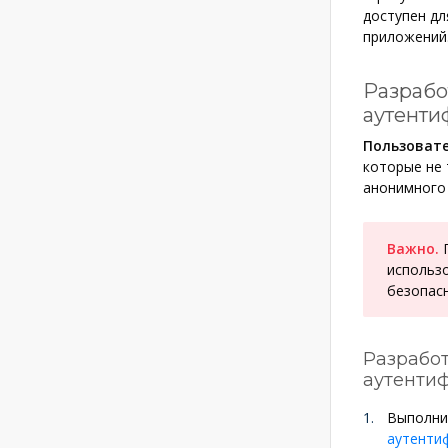
доступен дл
приложений
Разрабо
аутенти
Пользовате
которые не 
анонимного
Важно.
П
использ
безопас
Разработ
аутенти
Выполни
аутентиф