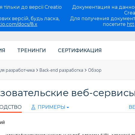
тільки до версії Creatio
Документация на данно
Crea
вих версій, будь ласка,
Для получения документ
tio.com/docs/8.x
посетите
htt
ИЯ
ТРЕНИНГИ
СЕРТИФИКАЦИЯ
ля разработчика
Back-end разработка
Обзор
зовательские веб-сервис
ОДСТВО
ПРИМЕРЫ
ВЕ
ий