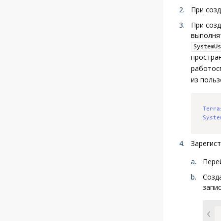
При соз
При созд
выполнят
SystemUs
простра
работос
из польз
Terra
Syste
Зарегист
Пере
Созда
запис