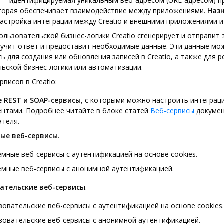
— идентифицируемая уникальным веб-адресом (URL-адресом) п
оторая обеспечивает взаимодействие между приложениями.
Наз
астройка интеграции между Creatio и внешними приложениями и
ользовательской бизнес-логики Creatio сгенерирует и отправит 
лучит ответ и предоставит необходимые данные. Эти данные мо
ь для создания или обновления записей в Creatio, а также для 
ьской бизнес-логики или автоматизации.
рвисов в Creatio:
 REST и SOAP-сервисы
, с которыми можно настроить интеграц
ентами. Подробнее читайте в блоке статей
Веб-сервисы
докумен
ателя.
ые веб-сервисы
.
емные веб-сервисы с аутентификацией на основе cookies.
емные веб-сервисы с анонимной аутентификацией.
ательские веб-сервисы
.
зовательские веб-сервисы с аутентификацией на основе cookies.
зовательские веб-сервисы с анонимной аутентификацией.