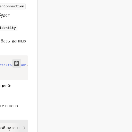
.
erConnection
будет
Identity
) базы данных
Code copied
ntextAccessor
.
GetInstance
(),
цией:
те в него
ной аутентификацией
Пример регистрации пользовательског