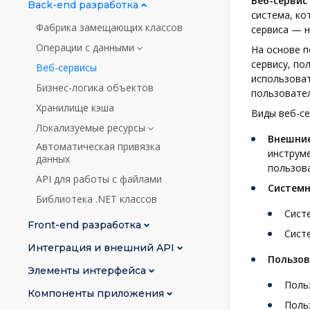
Веб-сервис
Back-end разработка
система, к
Фабрика замещающих классов
сервиса — н
Операции с данными
На основе п
сервису, по
Веб-сервисы
использоват
Бизнес-логика объектов
пользовател
Хранилище кэша
Виды веб-се
Локализуемые ресурсы
Внешние
Автоматическая привязка
инструм
данных
пользов
API для работы с файлами
Системн
Библиотека .NET классов
Сист
Front-end разработка
Сист
Интеграция и внешний API
Пользов
Элементы интерфейса
Поль
Компоненты приложения
Поль