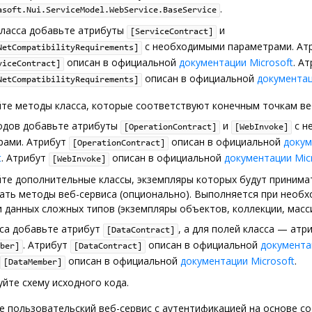
.
asoft.Nui.ServiceModel.WebService.BaseService
класса добавьте атрибуты
и
[ServiceContract]
с необходимыми параметрами. Ат
NetCompatibilityRequirements]
описан в официальной
документации Microsoft
. А
viceContract]
описан в официальной
документац
NetCompatibilityRequirements]
те методы класса, которые соответствуют конечным точкам ве
одов добавьте атрибуты
и
с н
[OperationContract]
[WebInvoke]
рами. Атрибут
описан в официальной
докум
[OperationContract]
t
. Атрибут
описан в официальной
документации Mic
[WebInvoke]
йте дополнительные классы, экземпляры которых будут принима
ать методы веб-сервиса (опционально). Выполняется при необ
 данных сложных типов (экземпляры объектов, коллекции, массив
сса добавьте атрибут
, а для полей класса — атр
[DataContract]
. Атрибут
описан в официальной
документа
ber]
[DataContract]
описан в официальной
документации Microsoft
.
[DataMember]
йте схему исходного кода.
е пользовательский веб-сервис с аутентификацией на основе co