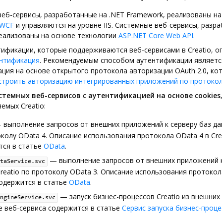
еб-сервисы, разработанные на .NET Framework, реализованы на
WCF
и управляются на уровне IIS. Системные веб-сервисы, разр
реализованы на основе технологии
ASP.NET Core Web API
.
ификации, которые поддерживаются веб-сервисами в Creatio, о
нтификация
. Рекомендуемым способом аутентификации являетс
ция на основе открытого протокола авторизации OAuth 2.0, ко
строить авторизацию интегрированных приложений по протоколу
стемных веб-сервисов с аутентификацией на основе cookies
емых Creatio:
выполнение запросов от внешних приложений к серверу баз дан
колу OData 4. Описание использования протокола OData 4 в Cre
тся в статье
OData
.
— выполнение запросов от внешних приложений к
taService.svc
reatio по протоколу OData 3. Описание использования протокол
содержится в статье
OData
.
— запуск бизнес-процессов Creatio из внешних
ngineService.svc
е веб-сервиса содержится в статье
Сервис запуска бизнес-проц