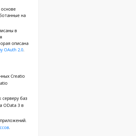
 основе
аботанные на
писаны в
я
торая описана
 OAuth 2.0
.
,
ных Creatio
atio
 серверу баз
а OData 3 в
 приложений.
ессов
.