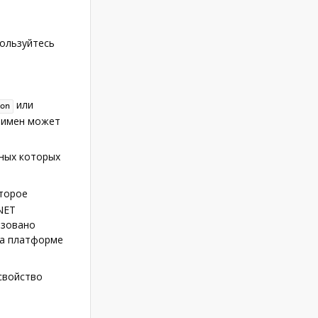
пользуйтесь
или
on
а имен может
ных которых
оторое
NET
ьзовано
на платформе
свойство