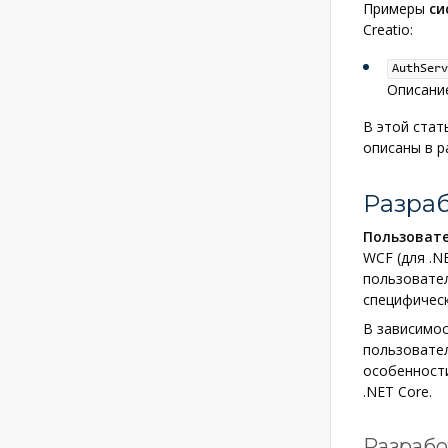
Примеры
си
Creatio:
AuthServ
Описани
В этой стат
описаны в 
Разраб
Пользовате
WCF (для .N
пользовате
специфическ
В зависимос
пользовател
особенности
.NET Core.
Разрабо