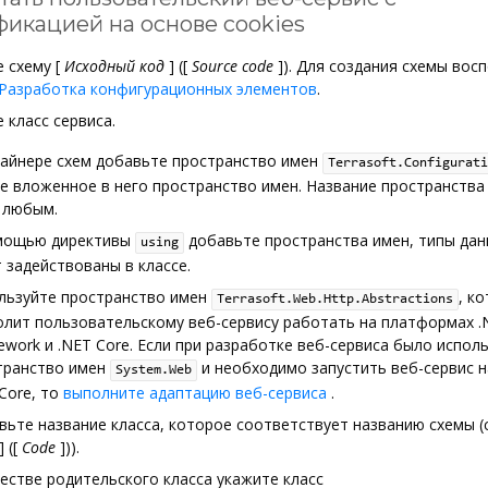
фикацией на основе cookies
е схему
[
Исходный код
]
(
[
Source code
]
). Для создания схемы вос
Разработка конфигурационных элементов
.
 класс сервиса.
зайнере схем добавьте пространство имен
Terrasoft.Configurati
е вложенное в него пространство имен. Название пространств
 любым.
мощью директивы
добавьте пространства имен, типы дан
using
 задействованы в классе.
льзуйте пространство имен
, к
Terrasoft.Web.Http.Abstractions
олит пользовательскому веб-сервису работать на платформах .
ework и .NET Core. Если при разработке веб-сервиса было испол
транство имен
и необходимо запустить веб-сервис 
System.Web
Core, то
выполните адаптацию веб-сервиса
.
вьте название класса, которое соответствует названию схемы (
]
(
[
Code
]
)).
честве родительского класса укажите класс