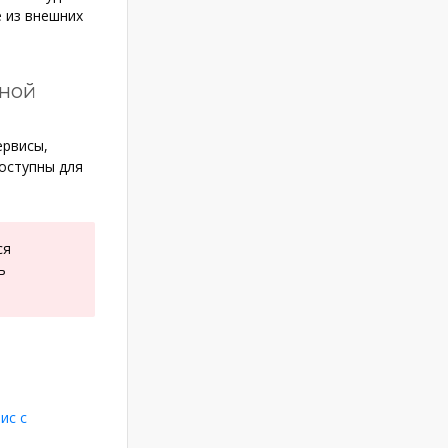
е из внешних
мной
рвисы,
доступны для
ся
ь
ис с