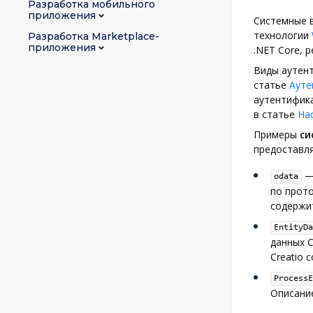
Разработка мобильного
приложения
Системные в
технологии
Разработка Marketplace-
приложения
.NET Core, 
Виды аутент
статье
Ауте
аутентифика
в статье
На
Примеры
си
предоставля
— 
odata
по прото
содержи
EntityDa
данных C
Creatio 
ProcessE
Описани