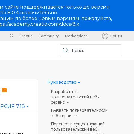
м сайте поддерживается только до версии
tio 8.0.4 включительно.
ации по более новым версиям, пожалуйста,
ps://academy.creatio.com/docs/8.x
Creatio
Community
Marketplace
Войти
Sites
UA
Руководство
ы
Разработать
пользовательский веб-
сервис
РСИЯ 7.18
Вызвать пользовательский
веб-сервис
Перенести существующий
пользовательский веб-