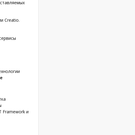
оставляемых
 Creatio.
сервисы
ехнологии
е
тка
ы
T Framework и