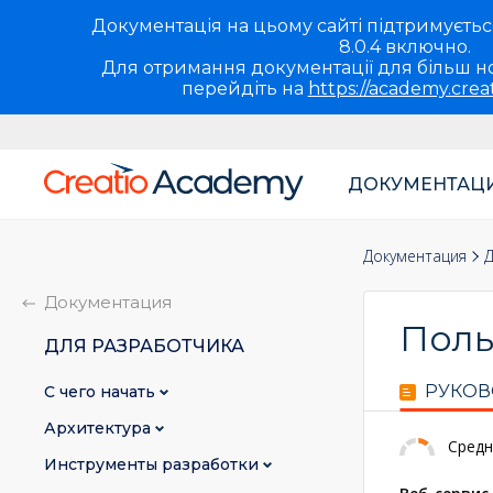
Документація на цьому сайті підтримується 
8.0.4 включно.
Для отримання документації для більш но
перейдіть на
https://academy.crea
ДОКУМЕНТАЦ
Основная
навигация
Документация
Д
UA
Документация
Поль
ДЛЯ РАЗРАБОТЧИКА
РУКОВ
С чего начать
Архитектура
Средн
Инструменты разработки