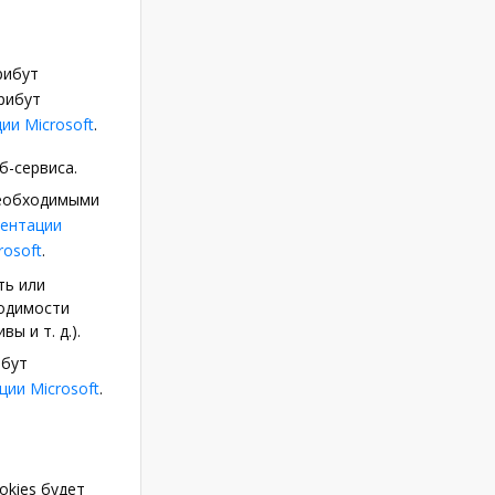
рибут
трибут
ии Microsoft
.
б-сервиса.
еобходимыми
ентации
rosoft
.
ть или
ходимости
ы и т. д.).
ибут
ции Microsoft
.
okies будет