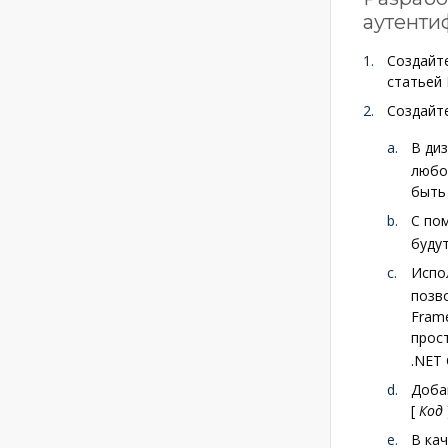
аутенти
Создайт
статьей
Создайте
В ди
любо
быть
C по
будут
Испо
позв
Fram
прос
.NET 
Доба
[
Код
В ка