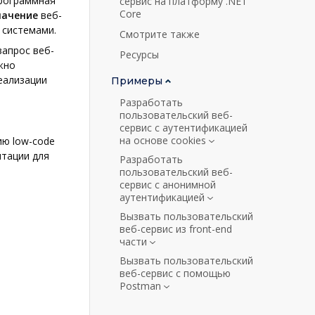
рограммная
сервис на платформу .NET
Core
начение
веб-
 системами.
Смотрите также
запрос веб-
Ресурсы
жно
реализации
Примеры
Разработать
пользовательский веб-
сервис с аутентификацией
на основе cookies
ию low-code
тации для
Разработать
пользовательский веб-
сервис с анонимной
аутентификацией
Вызвать пользовательский
веб-сервис из front-end
части
Вызвать пользовательский
веб-сервис с помощью
Postman