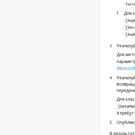
Terr
Для 
[Asp
[Ser
[Asp
Реализуй
Для мет
парамет
Microsof
Реализу
возвращ
передачи
Для кла
[DataMem
Атрибут
Опублику
В результат