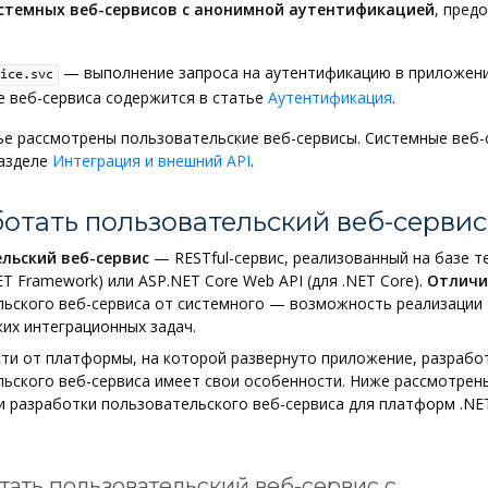
стемных веб-сервисов с анонимной аутентификацией
, пред
— выполнение запроса на аутентификацию в приложении
ice.svc
е веб-сервиса содержится в статье
Аутентификация
.
ье рассмотрены пользовательские веб-сервисы. Системные веб-
разделе
Интеграция и внешний API
.
отать пользовательский веб-сервис
льский веб-сервис
— RESTful-сервис, реализованный на базе т
ET Framework) или ASP.NET Core Web API (для .NET Core).
Отличи
льского веб-сервиса от системного — возможность реализации
их интеграционных задач.
ти от платформы, на которой развернуто приложение, разрабо
ьского веб-сервиса имеет свои особенности. Ниже рассмотрен
 разработки пользовательского веб-сервиса для платформ .NE
тать пользовательский веб-сервис с