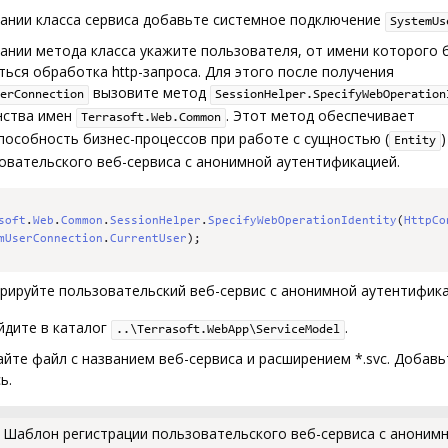
дании класса сервиса добавьте системное подключение
SystemUs
ании метода класса укажите пользователя, от имени которого 
ься обработка http-запроса. Для этого после получения
вызовите метод
erConnection
SessionHelper.SpecifyWebOperation
нства имен
. Этот метод обеспечивает
Terrasoft.Web.Common
пособность бизнес-процессов при работе с сущностью (
Entity
овательского веб-сервиса с анонимной аутентификацией.
soft
.
Web
.
Common
.
SessionHelper
.
SpecifyWebOperationIdentity
(
HttpCo
mUserConnection
.
CurrentUser
);
рируйте пользовательский веб-сервис с анонимной аутентифика
йдите в каталог
.
..\Terrasoft.WebApp\ServiceModel
йте файл с названием веб-сервиса и расширением *.svc. Добавь
ь.
Шаблон регистрации пользовательского веб-сервиса с аноним