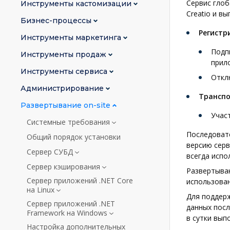
Сервис глоба
Инструменты кастомизации
Creatio и в
Бизнес-процессы
Регист
Инструменты маркетинга
Подпи
Инструменты продаж
прил
Инструменты сервиса
Отклю
Администрирование
Трансп
Развертывание on-site
Учас
Системные требования
Последовате
Общий порядок установки
версию серв
Сервер СУБД
всегда испо
Сервер кэширования
Развертыван
Сервер приложений .NET Core
использова
на Linux
Для поддер
Сервер приложений .NET
данных посл
Framework на Windows
в сутки вып
Настройка дополнительных