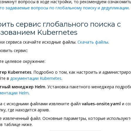
возникнут вопросы в ходе настройки, то рекомендуем ознакомить
то задаваемые вопросы по глобальному поиску и дедупликации
.
ить сервис глобального поиска с
зованием Kubernetes
ки сервиса скачайте исходные файлы.
Скачать файлы
.
овить сервис:
те целевое окружение:
тер Kubernetes
. Подробно о том, как настроить и администриро
йте в
документации Kubernetes
.
тный менеджер Helm
. Установка пакетного менеджера подроб
ментации Helm
.
ва с исходными файлами извлеките файл
values-onsite.yaml
и со
пку, где находится архив.
е извлеченный файл. Основные параметры, которые используютс
в таблице ниже.