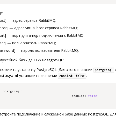
де
host] — адрес сервиса RabbitMQ;
vhost] — адрес virtual host сервиса RabbitMQ;
port] — порт для amqp подключения к RabbitMQ;
user] — пользователь RabbitMQ;
password] — пароль пользователя RabbitMQ.
служебной базы данных
PostgreSQL
:
тключите установку PostgreSQL. Для этого в секции
postgresql
nsite.yaml
установите значение
.
enabled: false
postgresql
:
                                      enabled
:
false
астройте подключение к служебной базе данных PostgreSQL. Для