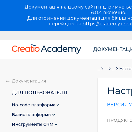
Документація на цьому сайті підтримується 
8.0.4 включно.
Для отримання документації для більш но
перейдіть на
https://academy.crea
ДОКУМЕНТАЦ
Основная
навигация
Документация
Для пользова
Развертыв
Настр
UA
Документация
Наст
ДЛЯ ПОЛЬЗОВАТЕЛЯ
ВЕРСИЯ 7
No-сode платформа
Базис платформы
ПРОДУКТ
Инструменты CRM