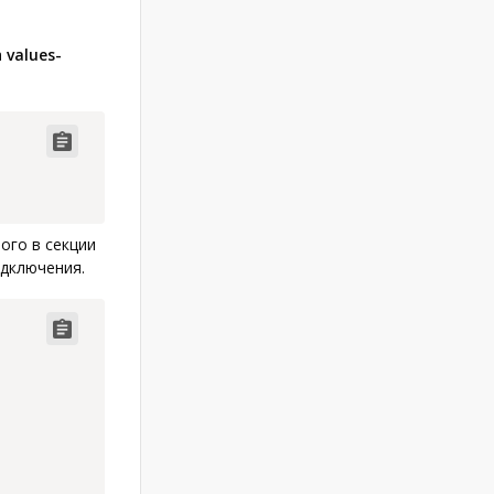
а
values-
Code copied
ого в секции
дключения.
Code copied