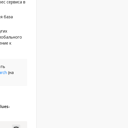
ес сервиса в
ая база
угих
лобального
ение к
ать
arch
(на
lues-