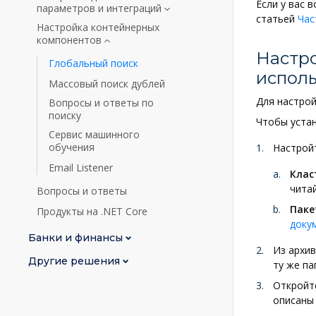
Если у вас 
параметров и интеграций
статьей
Час
Настройка контейнерных
компонентов
Настро
Глобальный поиск
исполь
Массовый поиск дублей
Для настрой
Вопросы и ответы по
поиску
Чтобы устан
Сервис машинного
обучения
Настрой
Email Listener
Клас
чита
Вопросы и ответы
Паке
Продукты на .NET Core
доку
Банки и финансы
Из архи
Другие решения
ту же па
Откройт
описаны 