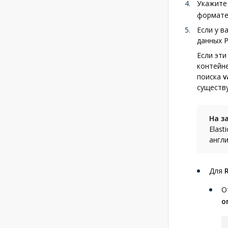
Укажите
формате 
Если у в
данных P
Если эт
контейн
поиска
v
существ
На з
Elast
англи
Для
О
o