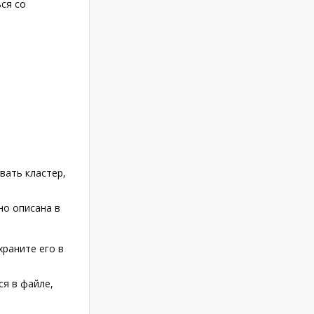
ся со
вать кластер,
но описана в
храните его в
я в файле,