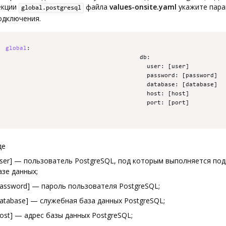
екции
файла
values-onsite.yaml
укажите пар
global.postgresql
одключения.
global
:
                                      db
:
                                        user
:
[
user
]
                                        password
:
[
password
]
                                        database
:
[
database
]
                                        host
:
[
host
]
                                        port
:
[
port
]
де
user] — пользователь PostgreSQL, под которым выполняется по
азе данных;
password] — пароль пользователя PostgreSQL;
database] — служебная база данных PostgreSQL;
host] — адрес базы данных PostgreSQL;