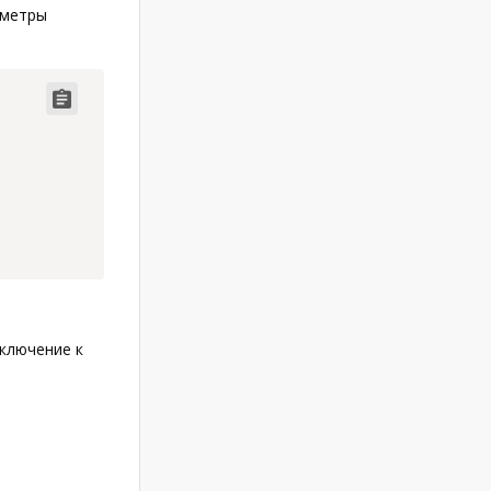
аметры
Code copied
дключение к