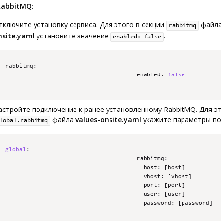
RabbitMQ
:
тключите установку сервиса. Для этого в секции
файл
rabbitmq
nsite.yaml
установите значение
.
enabled: false
rabbitmq
:
                                      enabled
:
false
астройте подключение к ранее установленному RabbitMQ. Для эт
файла
values-onsite.yaml
укажите параметры по
lobal.rabbitmq
global
:
                                      rabbitmq
:
                                        host
:
[
host
]
                                        vhost
:
[
vhost
]
                                        port
:
[
port
]
                                        user
:
[
user
]
                                        password
:
[
password
]