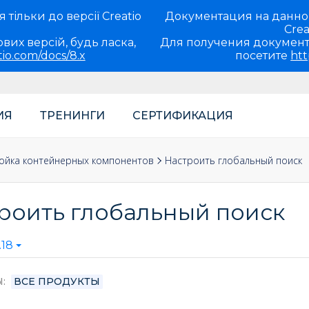
тільки до версії Creatio
Документация на данно
Crea
вих версій, будь ласка,
Для получения документ
tio.com/docs/8.x
посетите
htt
ИЯ
ТРЕНИНГИ
СЕРТИФИКАЦИЯ
теля
ание on-site
ойка контейнерных компонентов
Настроить глобальный поиск
роить глобальный поиск
.18
Ы
ВСЕ ПРОДУКТЫ