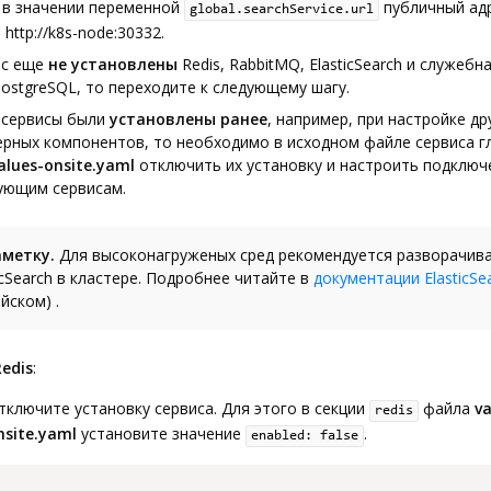
 в значении переменной
публичный адр
global.searchService.url
http://k8s-node:30332.
ас еще
не установлены
Redis, RabbitMQ, ElasticSearch и служебн
ostgreSQL, то переходите к следующему шагу.
и сервисы были
установлены ранее
, например, при настройке др
ерных компонентов, то необходимо в исходном файле сервиса г
alues-onsite.yaml
отключить их установку и настроить подключ
ующим сервисам.
аметку.
Для высоконагруженых сред рекомендуется разворачив
icSearch в кластере. Подробнее читайте в
документации ElasticSe
йском) .
Redis
:
тключите установку сервиса. Для этого в секции
файла
va
redis
nsite.yaml
установите значение
.
enabled: false