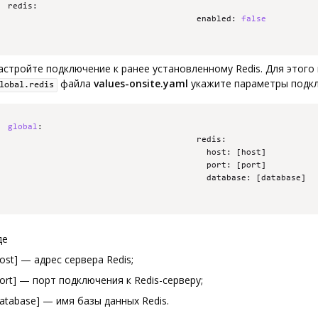
redis
:
                                      enabled
:
false
астройте подключение к ранее установленному Redis. Для этого 
файла
values-onsite.yaml
укажите параметры подк
lobal.redis
global
:
                                      redis
:
                                        host
:
[
host
]
                                        port
:
[
port
]
                                        database
:
[
database
]
де
host] — адрес сервера Redis;
port] — порт подключения к Redis-серверу;
database] — имя базы данных Redis.