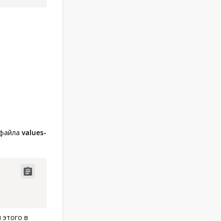
файла
values-
Code copied
 этого в