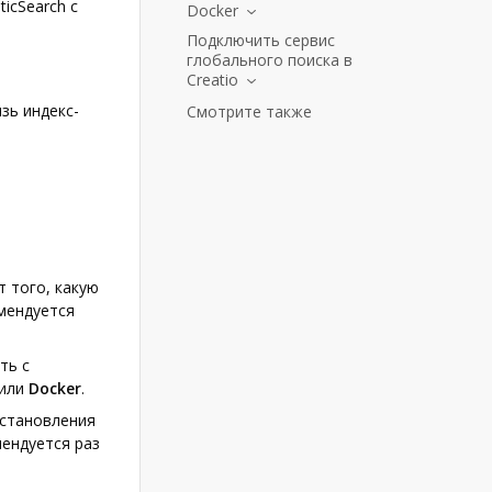
ticSearch c
Docker
Подключить сервис
глобального поиска в
Creatio
язь индекс-
Смотрите также
.
 того, какую
омендуется
ть с
или
Docker
.
сстановления
мендуется раз