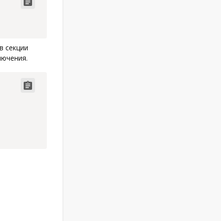
Code copied
в секции
лючения.
Code copied