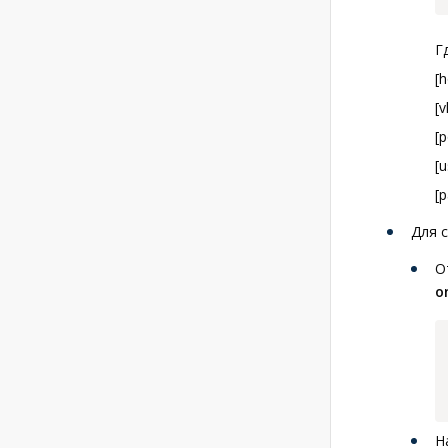
Г
[
[
[
[
[
Для 
О
o
Н