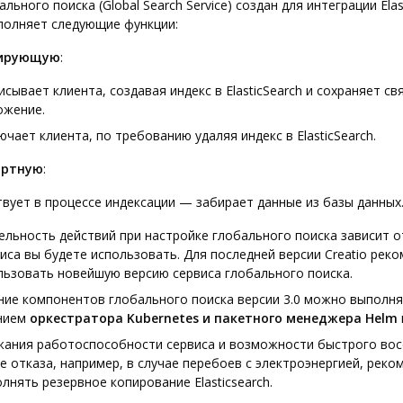
льного поиска (Global Search Service) создан для интеграции Elas
ыполняет следующие функции:
рирующую
:
сывает клиента, создавая индекс в ElasticSearch и сохраняет св
ожение.
чает клиента, по требованию удаляя индекс в ElasticSearch.
ортную
:
твует в процессе индексации — забирает данные из базы данных
льность действий при настройке глобального поиска зависит от
иса вы будете использовать. Для последней версии Creatio рек
льзовать новейшую версию сервиса глобального поиска.
ие компонентов глобального поиска версии 3.0 можно выполня
нием
оркестратора Kubernetes и пакетного менеджера Helm
жания работоспособности сервиса и возможности быстрого во
е отказа, например, в случае перебоев с электроэнергией, реко
олнять резервное копирование Elasticsearch.