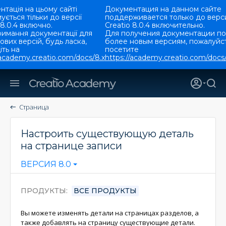
тація на цьому сайті
Документация на данном сайте
ується тільки до версії
поддерживается только до верс
 8.0.4 включно.
Creatio 8.0.4 включительно.
римання документації для
Для получения документации по
ових версій, будь ласка,
более новым версиям, пожалуйст
ть на
посетите
/academy.creatio.com/docs/8.x
https://academy.creatio.com/docs/
Страница
Настроить существующую деталь
на странице записи
ВЕРСИЯ 8.0
ПРОДУКТЫ
ВСЕ ПРОДУКТЫ
Вы можете изменять детали на страницах разделов, а
также добавлять на страницу существующие детали.