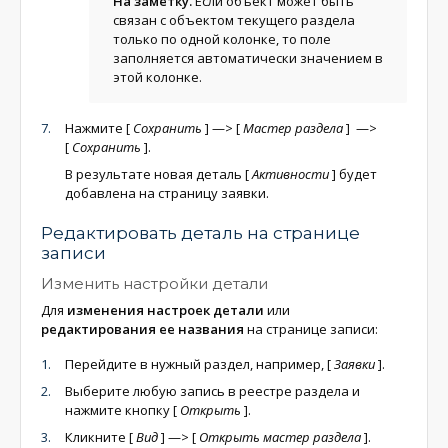
На заметку.
Если объект может быть
связан с объектом текущего раздела
только по одной колонке, то поле
заполняется автоматически значением в
этой колонке.
Нажмите
[
Сохранить
]
—>
[
Мастер раздела
]
—>
[
Сохранить
]
.
В результате новая деталь
[
Активности
]
будет
добавлена на страницу заявки.
Редактировать деталь на странице
записи
Изменить настройки детали
Для
изменения настроек детали
или
редактирования ее названия
на странице записи:
Перейдите в нужный раздел, например,
[
Заявки
]
.
Выберите любую запись в реестре раздела и
нажмите кнопку
[
Открыть
]
.
Кликните
[
Вид
]
—>
[
Открыть мастер раздела
]
.