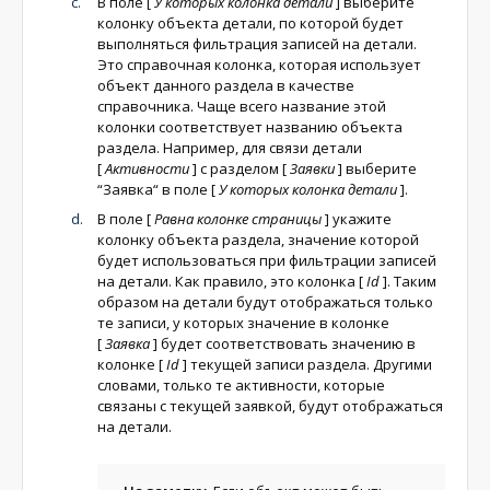
В поле
[
У которых колонка детали
]
выберите
колонку объекта детали, по которой будет
выполняться фильтрация записей на детали.
Это справочная колонка, которая использует
объект данного раздела в качестве
справочника. Чаще всего название этой
колонки соответствует названию объекта
раздела. Например, для связи детали
[
Активности
]
с разделом
[
Заявки
]
выберите
“Заявка“ в поле
[
У которых колонка детали
]
.
В поле
[
Равна колонке страницы
]
укажите
колонку объекта раздела, значение которой
будет использоваться при фильтрации записей
на детали. Как правило, это колонка
[
Id
]
. Таким
образом на детали будут отображаться только
те записи, у которых значение в колонке
[
Заявка
]
будет соответствовать значению в
колонке
[
Id
]
текущей записи раздела. Другими
словами, только те активности, которые
связаны с текущей заявкой, будут отображаться
на детали.