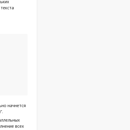
льких
 текста
ьно начнется
”.
аллельных
лнение всех