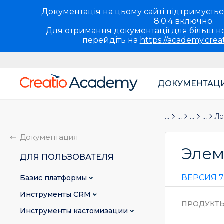
Документація на цьому сайті підтримується 
8.0.4 включно.
Для отримання документації для більш но
перейдіть на
https://academy.crea
ДОКУМЕНТАЦ
Основная
навигация
Документация
Для пользова
Бизнес-п
Справ
Ло
UA
Документация
Элем
ДЛЯ ПОЛЬЗОВАТЕЛЯ
ВЕРСИЯ 7.
Базис платформы
Инструменты CRM
ПРОДУКТ
Инструменты кастомизации