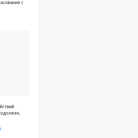
асования с
ействий
родолжен,
я
.