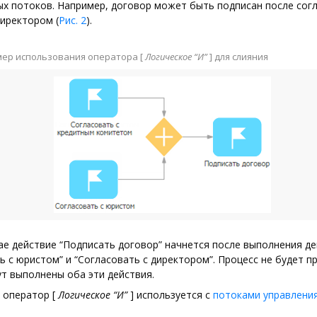
х потоков. Например, договор может быть подписан после согл
иректором (
Рис. 2
).
ер использования оператора
[
Логическое “И”
]
для слияния
ае действие “Подписать договор” начнется после выполнения д
ь с юристом” и “Согласовать с директором”. Процесс не будет п
ут выполнены оба эти действия.
я оператор
[
Логическое “И”
]
используется с
потоками управлени