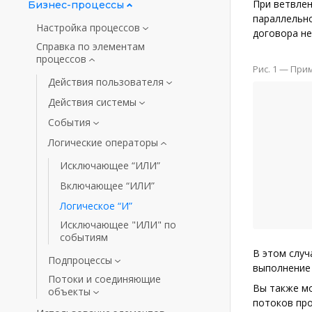
При ветвле
Бизнес-процессы
параллельно
Настройка процессов
договора не
Справка по элементам
процессов
Рис. 1
— Прим
Действия пользователя
Действия системы
События
Логические операторы
Исключающее “ИЛИ”
Включающее “ИЛИ”
Логическое “И”
Исключающее "ИЛИ" по
событиям
В этом случ
Подпроцессы
выполнение 
Потоки и соединяющие
Вы также м
объекты
потоков про