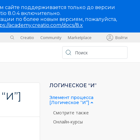
м сайте поддерживается только до версии
tio 8.0.4 включительно.
ации по более новым версиям, пожалуйста,
ps://academy.creatio.com/docs/8.x
Creatio
Community
Marketplace
Войти
Sites
UA
ЛОГИЧЕСКОЕ “И”
“И”]
Элемент процесса
[Логическое “И”]
Смотрите также
Онлайн-курсы