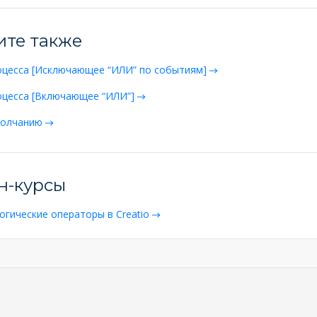
ите также
оцесса [Исключающее “ИЛИ” по событиям]
оцесса [Включающее “ИЛИ”]
молчанию
н-курсы
Логические операторы в Creatio