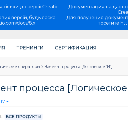
тільки до версії Creatio
Документация на данно
Crea
вих версій, будь ласка,
Для получения документ
tio.com/docs/8.x
посетите
htt
ИЯ
ТРЕНИНГИ
СЕРТИФИКАЦИЯ
теля
роцессы
ка по элементам процессов
гические операторы
Элемент процесса [Логическое “И”]
ент процесса [Логическое 
17
Ы
ВСЕ ПРОДУКТЫ