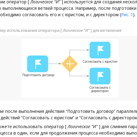
нии оператор
[
Логическое “И”
]
используется для создания неско
 выполняющихся ветвей процесса. Например, после подготовки
обходимо согласовать его и с юристом, и с директором (
Рис. 1
).
ер использования оператора
[
Логическое “И”
]
для ветвления
ае после выполнения действия “Подготовить договор” параллел
действий “Согласовать с юристом” и “Согласовать с директором
ожете использовать оператор
[
Логическое “И”
]
для слияния пар
цесса в один, если для продолжения процесса необходимо выпо