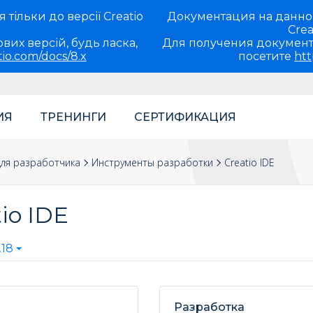
тільки до версії Creatio
Документация на данно
Crea
вих версій, будь ласка,
Для получения документ
tio.com/docs/8.x
посетите
htt
ИЯ
ТРЕНИНГИ
СЕРТИФИКАЦИЯ
ля разработчика
Инструменты разработки
Creatio IDE
io IDE
.18
Разработка