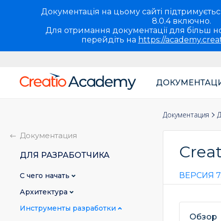
Документація на цьому сайті підтримується 
8.0.4 включно.
Для отримання документації для більш но
перейдіть на
https://academy.crea
ДОКУМЕНТАЦ
Основная
навигация
Документация
Д
UA
Документация
Creat
ДЛЯ РАЗРАБОТЧИКА
ВЕРСИЯ 7
С чего начать
Архитектура
Инструменты разработки
Обзор