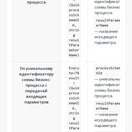
>
идентификатор
процесса
(Guid
схемы бизнес-
proce
процесса.
ssSch
emaUI
resultParamet
d,
erName
strin
— название
g
исходящего
resul
параметра.
tPara
meter
Name)
По уникальному
Execu
processSchema
идентификатору
te<TR
UId
— уникальный
esult
схемы бизнес-
>
идентификатор
процесса с
(Guid
схемы бизнес-
передачей
proce
процесса.
входящих
ssSch
параметров
emaUI
resultParamet
d,
erName
strin
— название
g
исходящего
resul
параметра.
tPara