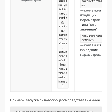
IRead
parameterValu
OnlyD
es
ictio
— коллекция
nary<
входящих
strin
параметров
g,
типа "ключ-
strin
значение".
g>
param
resultParamet
eterV
erNames
alues
— коллекция
,
исходящих
IEnum
параметров.
erabl
e<str
ing>
resul
tPara
meter
Names
)
Примеры запуска бизнес-процесса представлены ниже.