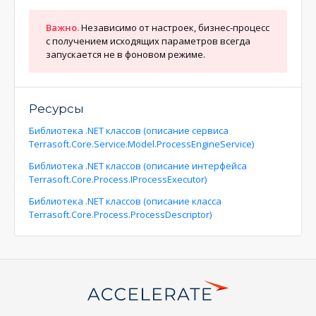
Важно.
Независимо от настроек, бизнес-процесс
с получением исходящих параметров всегда
запускается не в фоновом режиме.
Ресурсы
Библиотека .NET классов (описание сервиса
Terrasoft.Core.Service.Model.ProcessEngineService)
Библиотека .NET классов (описание интерфейса
Terrasoft.Core.Process.IProcessExecutor)
Библиотека .NET классов (описание класса
Terrasoft.Core.Process.ProcessDescriptor)