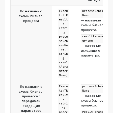
метода
По названию
Execu
processSchema
схемы бизнес-
te<TR
Name
— название
esult
процесса
>
схемы бизнес-
(stri
процесса.
ng
resultParamet
proce
erName
ssSch
— название
emaNa
me,
исходящего
strin
параметра.
g
resul
tPara
meter
Name)
По названию
Execu
processSchema
схемы бизнес-
te<TR
Name
— название
esult
процесса с
>
схемы бизнес-
передачей
(stri
процесса.
входящих
ng
параметров
resultParamet
proce