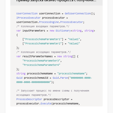
Пример запуска бизнес-процесса c получением исходящих параметров
UserConnection
 userConnection 
=
GetUserConnection
();
IProcessExecutor
 processExecutor 
=
userConnection
.
ProcessEngine
.
ProcessExecutor
;
/* Коллекция входящих параметров.*/
var
 inputParameters 
=
new
Dictionary
<
string
,
string
>
{
[
"ProcessSchemaParameter1"
]
=
"Value1"
,
[
"ProcessSchemaParameter2"
]
=
"Value2"
};
/* Коллекция исходящих параметров.*/
var
 resultParameterNames 
=
new
string
[]
{
"ProcessSchemaParameter3"
,
"ProcessSchemaParameter4"
};
string
 processSchemaName 
=
"processSchemaName"
;
Guid
 processSchemaUId 
=
Guid
.
Parse
(
"00000000-0000-
0000-0000-000000000000"
);
/* Запускает процесс по имени схемы с получением 
исходящих параметров.*/
ProcessDescriptor
 processDescriptor 
=
processExecutor
.
Execute
(
processSchemaName
,
resultParameterNames
);
/* Запускает процесс по идентификатору схемы с 