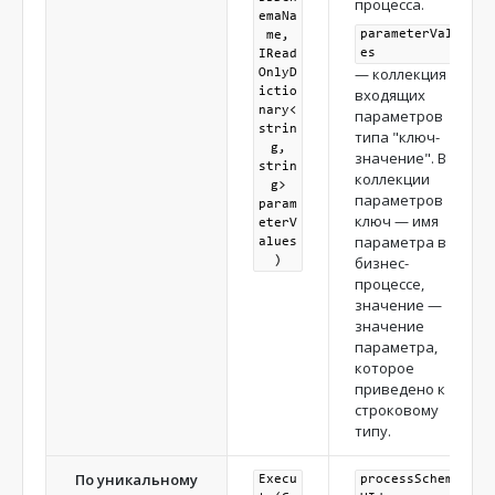
процесса.
emaNa
parameterValu
me,
es
IRead
— коллекция
OnlyD
ictio
входящих
nary<
параметров
strin
типа "ключ-
g,
значение". В
strin
коллекции
g>
параметров
param
ключ — имя
eterV
параметра в
alues
бизнес-
)
процессе,
значение —
значение
параметра,
которое
приведено к
строковому
типу.
По уникальному
Execu
processSchema