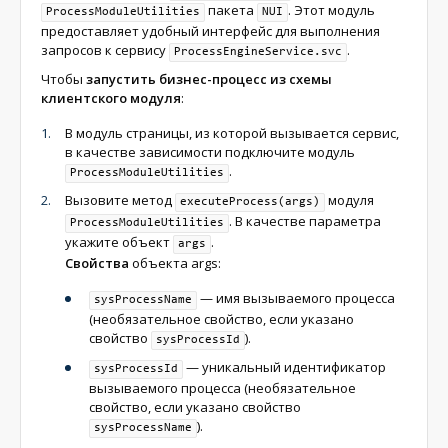
пакета
. Этот модуль
ProcessModuleUtilities
NUI
предоставляет удобный интерфейс для выполнения
запросов к сервису
.
ProcessEngineService.svc
Чтобы
запустить бизнес-процесс из схемы
клиентского модуля
:
В модуль страницы, из которой вызывается сервис,
в качестве зависимости подключите модуль
.
ProcessModuleUtilities
Вызовите метод
модуля
executeProcess(args)
. В качестве параметра
ProcessModuleUtilities
укажите объект
.
args
Свойства
объекта args:
— имя вызываемого процесса
sysProcessName
(необязательное свойство, если указано
свойство
).
sysProcessId
— уникальный идентификатор
sysProcessId
вызываемого процесса (необязательное
свойство, если указано свойство
).
sysProcessName