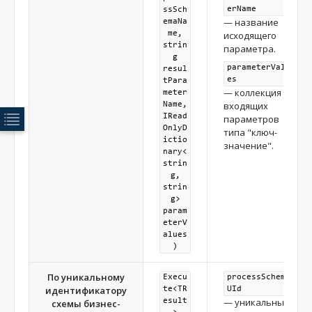
erName
ssSch
— название
emaNa
me,
исходящего
strin
параметра.
g
parameterValu
resul
es
tPara
— коллекция
meter
входящих
Name,
IRead
параметров
OnlyD
типа "ключ-
ictio
значение".
nary<
strin
g,
strin
g>
param
eterV
alues
)
По уникальному
Execu
processSchema
идентификатору
te<TR
UId
— уникальный
esult
схемы бизнес-