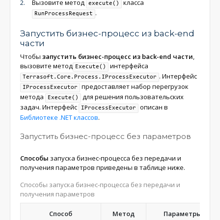
Вызовите метод
класса
execute()
.
RunProcessRequest
Запустить бизнес-процесс из back-end
части
Чтобы
запустить бизнес-процесс из back-end части
,
вызовите метод
интерфейса
Execute()
. Интерфейс
Terrasoft.Core.Process.IProcessExecutor
предоставляет набор перегрузок
IProcessExecutor
метода
для решения пользовательских
Execute()
задач. Интерфейс
описан в
IProcessExecutor
Библиотеке .NET классов
.
Запустить бизнес-процесс без параметров
Способы
запуска бизнес-процесса без передачи и
получения параметров приведены в таблице ниже.
Способы запуска бизнес-процесса без передачи и
получения параметров
Способ
Метод
Параметры