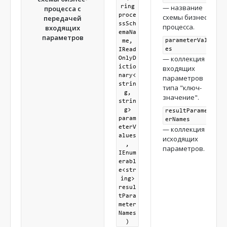
— название
ring
процесса с
proce
схемы бизнес-
передачей
ssSch
процесса.
входящих
emaNa
параметров
parameterValu
me,
es
IRead
— коллекция
OnlyD
ictio
входящих
nary<
параметров
strin
типа "ключ-
g,
значение".
strin
g>
resultParamet
param
erNames
eterV
— коллекция
alues
исходящих
,
параметров.
IEnum
erabl
e<str
ing>
resul
tPara
meter
Names
)