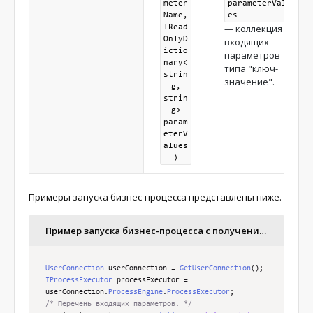
meter
parameterValu
Name,
es
— коллекция
IRead
OnlyD
входящих
ictio
параметров
nary<
типа "ключ-
strin
значение".
g,
strin
g>
param
eterV
alues
)
Примеры запуска бизнес-процесса представлены ниже.
Пример запуска бизнес-процесса c получением одного исходящего параметра
UserConnection
 userConnection 
=
GetUserConnection
();
IProcessExecutor
 processExecutor 
=
userConnection
.
ProcessEngine
.
ProcessExecutor
;
/* Перечень входящих параметров. */