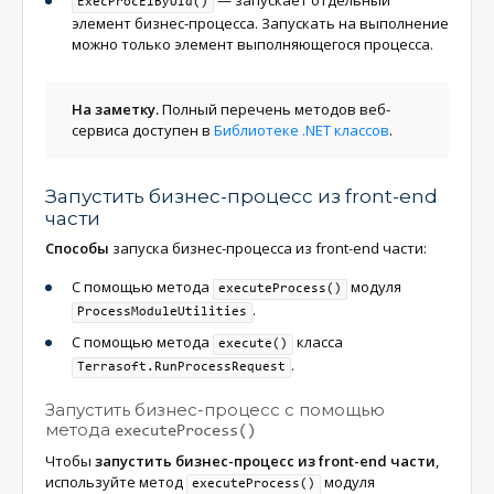
— запускает отдельный
ExecProcElByUId()
элемент бизнес-процесса. Запускать на выполнение
можно только элемент выполняющегося процесса.
На заметку.
Полный перечень методов веб-
сервиса доступен в
Библиотеке .NET классов
.
Запустить бизнес-процесс из front-end
части
Способы
запуска бизнес-процесса из front-end части:
С помощью метода
модуля
executeProcess()
.
ProcessModuleUtilities
С помощью метода
класса
execute()
.
Terrasoft.RunProcessRequest
Запустить бизнес-процесс с помощью
метода
executeProcess()
Чтобы
запустить бизнес-процесс из front-end части
,
используйте метод
модуля
executeProcess()