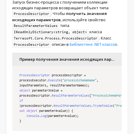
Запуск бизнес-процесса с получением коллекции
получением исходящих параметров.*/
исходящих параметров возвращает объект типа
ProcessDescriptor
 processDescriptor 
=
. Чтобы
получить значения
ProcessDescriptor
processExecutor
.
Execute
(
processSchemaUId
,
исходящих параметров
, используйте свойство
resultParameterNames
);
типа
ResultParameterValues
/* Запускает процесс по имени схемы с передачей 
класса
IReadOnlyDictionary<string, object>
входящих и получением исходящих параметров.*/
. Класс
Terrasoft.Core.Process.ProcessDescriptor
ProcessDescriptor
 processDescriptor 
=
описан в
Библиотеке .NET классов
.
ProcessDescriptor
processExecutor
.
Execute
(
processSchemaName
,
inputParameters
,
 resultParameterNames
);
/* Запускает процесс по идентификатору схемы с 
Пример получения значения исходящих параметров
передачей входящих и получением исходящих 
параметров.*/
ProcessDescriptor
 processDescriptor 
=
processExecutor
ProcessDescriptor
.
Execute
 processDescriptor 
(
processSchemaUId
=
,
inputParameters
processExecutor
,
.
 resultParameterNames
Execute
(
"processSchemaName"
);
,
inputParameters
,
 resultParameterNames
);
object
 parameter3Value 
=
processDescriptor
.
ResultParameterValues
[
"ProcessSchemaParameter
if
(
processDescriptor
.
ResultParameterValues
.
TryGetValue
(
"ProcessSc
out
object
 parameter4value
))
{
Console
.
Log
(
parameter4value
);
}