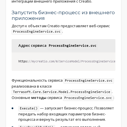
интеграции внешнего приложения с Creatio.
Запустить бизнес-процесс из внешнего
приложения
Доступ к объектам Creatio предоставляет веб-сервис
.
ProcessEngineService.svc
Адрес сервиса
ProcessEngineService.svc
https
:
//mycreatio.com/0/ServiceModel/ProcessEngineService.svc
Функциональность сервиса
ProcessEngineService.svc
реализована в классе
.
Terrasoft.Core.Service.Model.ProcessEngineService
Основные
методы
сервиса
:
ProcessEngineService.svc
— запускает бизнес-процесс. Позволяет
Execute()
передать набор входящих параметров бизнес-
процесса и вернуть результат его выполнения.