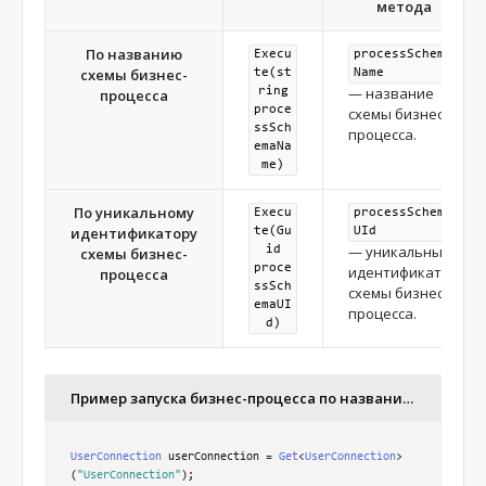
метода
По названию
Execu
processSchema
схемы бизнес-
te(st
Name
— название
ring
процесса
proce
схемы бизнес-
ssSch
процесса.
emaNa
me)
По уникальному
Execu
processSchema
идентификатору
te(Gu
UId
— уникальный
id
схемы бизнес-
proce
идентификатор
процесса
ssSch
схемы бизнес-
emaUI
процесса.
d)
Пример запуска бизнес-процесса по названию схемы бизнес-процесса
UserConnection
 userConnection 
=
Get
<
UserConnection
>
(
"UserConnection"
);