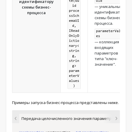
идентификатору
te(Gu
UId
— уникальный
id
схемы бизнес-
proce
идентификатор
процесса
ssSch
схемы бизнес-
emaUI
процесса.
d,
IRead
parameterValu
OnlyD
es
ictio
— коллекция
nary<
входящих
strin
параметров
g,
типа "ключ-
strin
значение".
g>
param
eterV
alues
)
Примеры запуска бизнес-процесса представлены ниже.
Передача целочисленного значения параметра
Переда