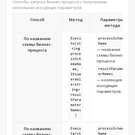
Способы запуска бизнес-процесса с получением
параметра [ProcessSchemaParameter3]. */
нескольких исходящих параметров
string
 resultValue 
=
 processExecutor
.
Execute
<string>
(
processSchemaUId
,
"ProcessSchemaParameter3"
,
Способ
Метод
Параметры
inputParameters
);
метода
По названию
Execu
processSchema
схемы бизнес-
te(st
Name
— название
ring
процесса
proce
схемы бизнес-
ssSch
процесса.
emaNa
resultParamet
me,
erNames
IEnum
— коллекция
erabl
e<str
исходящих
ing>
параметров.
resul
tPara
meter
Names
)
По названию
Execu
processSchema
схемы бизнес-
te(st
Name