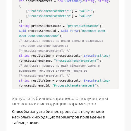
var
 inputParameters 
=
new
Dictionary
<
string
,
string
>
{
[
"ProcessSchemaParameter1"
]
=
"Value1"
,
[
"ProcessSchemaParameter2"
]
=
"Value2"
};
string
 processSchemaName 
=
"processSchemaName"
;
Guid
 processSchemaUId 
=
Guid
.
Parse
(
"00000000-0000-
0000-0000-000000000000"
);
/* Запускает процесс по имени схемы и возвращает 
текстовое значение параметра 
[ProcessSchemaParameter3]. */
string
 resultValue 
=
 processExecutor
.
Execute
<string>
(
processSchemaName
,
"ProcessSchemaParameter3"
);
/* Запускает процесс по идентификатору схемы и 
возвращает текстовое значение параметра 
[ProcessSchemaParameter3]. */
string
 resultValue 
=
 processExecutor
.
Execute
<string>
(
processSchemaUId
,
"ProcessSchemaParameter3"
);
/* Запускает процесс по имени схемы c передачей 
Запустить бизнес-процесс с получением
параметров и возвращает текстовое значение параметра 
нескольких исходящих параметров
[ProcessSchemaParameter3]. */
Способы
запуска бизнес-процесса с получением
string
 resultValue 
=
 processExecutor
.
Execute
<string>
(
processSchemaName
,
"ProcessSchemaParameter3"
,
нескольких исходящих параметров приведены в
inputParameters
);
таблице ниже.
/* Запускает процесс по идентификатору схемы c 
передачей параметров и возвращает текстовое значение 