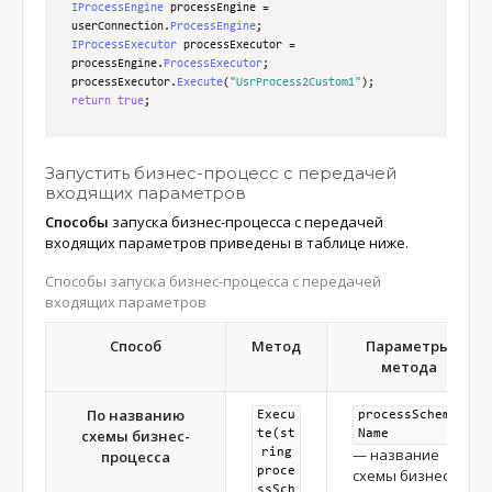
IProcessEngine
 processEngine 
=
userConnection
.
ProcessEngine
;
IProcessExecutor
 processExecutor 
=
processEngine
.
ProcessExecutor
;
processExecutor
.
Execute
(
"UsrProcess2Custom1"
);
return
true
;
Запустить бизнес-процесс с передачей
входящих параметров
Способы
запуска бизнес-процесса с передачей
входящих параметров приведены в таблице ниже.
Способы запуска бизнес-процесса с передачей
входящих параметров
Способ
Метод
Параметры
метода
По названию
Execu
processSchema
схемы бизнес-
te(st
Name
— название
ring
процесса
proce
схемы бизнес-
ssSch