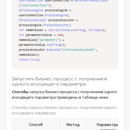
UserConnection
 userConnection 
=
Get
<
UserConnection
>
(
"UserConnection"
);
IProcessEngine
 processEngine 
=
userConnection
.
ProcessEngine
;
IProcessExecutor
 processExecutor 
=
processEngine
.
ProcessExecutor
;
var
 nameValues 
=
new
Dictionary
<
string
,
string
>();
int
 parameter1Value 
=
100
;
nameValues
[
"parameter1"
]
=
parameter1Value
.
ToString
();
processExecutor
.
Execute
(
"UsrProcess3Custom1"
,
nameValues
);
return
true
;
Запустить бизнес-процесс с получением
одного исходящего параметра
Способы
запуска бизнес-процесса с получением одного
исходящего параметра приведены в таблице ниже.
Способы запуска бизнес-процесса с получением одного
исходящего параметра
Способ
Метод
Параметры