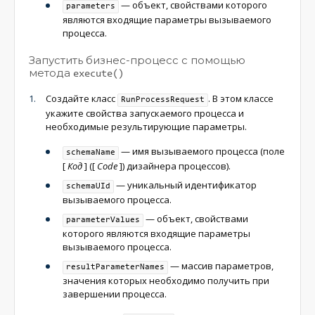
— объект, свойствами которого
parameters
являются входящие параметры вызываемого
процесса.
Запустить бизнес-процесс с помощью
метода
execute()
Создайте класс
. В этом классе
RunProcessRequest
укажите свойства запускаемого процесса и
необходимые результирующие параметры.
— имя вызываемого процесса (поле
schemaName
[
Код
]
(
[
Code
]
) дизайнера процессов)​​​​​​.
— уникальный идентификатор
schemaUId
вызываемого процесса.
— объект, свойствами
parameterValues
которого являются входящие параметры
вызываемого процесса.
— массив параметров,
resultParameterNames
значения которых необходимо получить при
завершении процесса.