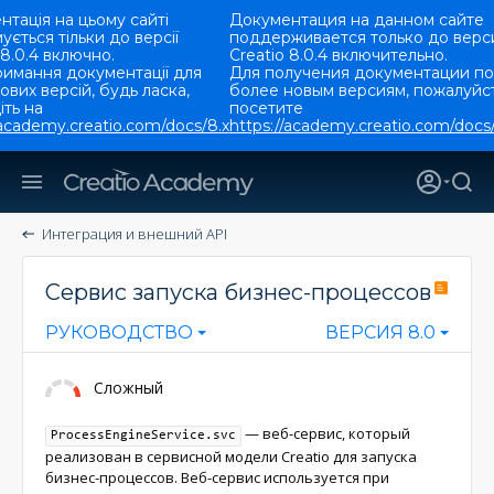
тація на цьому сайті
Документация на данном сайте
ується тільки до версії
поддерживается только до верс
 8.0.4 включно.
Creatio 8.0.4 включительно.
римання документації для
Для получения документации по
ових версій, будь ласка,
более новым версиям, пожалуйст
ть на
посетите
/academy.creatio.com/docs/8.x
https://academy.creatio.com/docs/
Интеграция и внешний API
Сервис запуска бизнес-процессов
РУКОВОДСТВО
ВЕРСИЯ 8.0
Сложный
— веб-сервис, который
ProcessEngineService.svc
реализован в сервисной модели Creatio для запуска
бизнес-процессов. Веб-сервис используется при