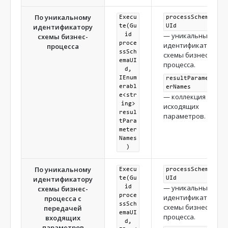
По уникальному
Execu
processSchema
идентификатору
te(Gu
UId
— уникальный
id
схемы бизнес-
proce
идентификатор
процесса
ssSch
схемы бизнес-
emaUI
процесса.
d,
IEnum
resultParamet
erabl
erNames
e<str
— коллекция
ing>
исходящих
resul
параметров.
tPara
meter
Names
)
По уникальному
Execu
processSchema
идентификатору
te(Gu
UId
— уникальный
id
схемы бизнес-
proce
идентификатор
процесса с
ssSch
схемы бизнес-
передачей
emaUI
процесса.
входящих
d,
параметров