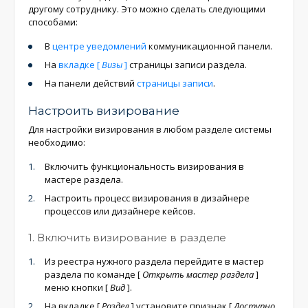
другому сотруднику. Это можно сделать следующими
способами:
В
центре уведомлений
коммуникационной панели.
На
вкладке
[
Визы
]
страницы записи раздела.
На панели действий
страницы записи
.
Настроить визирование
Для настройки визирования в любом разделе системы
необходимо:
Включить функциональность визирования в
мастере раздела.
Настроить процесс визирования в дизайнере
процессов или дизайнере кейсов.
1. Включить визирование в разделе
Из реестра нужного раздела перейдите в мастер
раздела по команде
[
Открыть мастер раздела
]
меню кнопки
[
Вид
]
.
На вкладке
[
Раздел
]
установите признак
[
Доступно