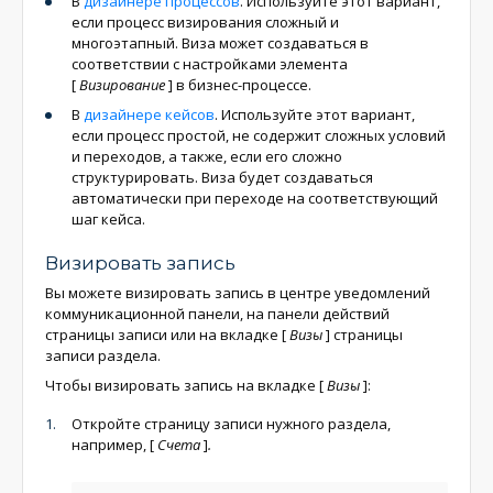
В
дизайнере процессов
. Используйте этот вариант,
если процесс визирования сложный и
многоэтапный. Виза может создаваться в
соответствии с настройками элемента
[
Визирование
]
в бизнес-процессе.
В
дизайнере кейсов
. Используйте этот вариант,
если процесс простой, не содержит сложных условий
и переходов, а также, если его сложно
структурировать. Виза будет создаваться
автоматически при переходе на соответствующий
шаг кейса.
Визировать запись
Вы можете визировать запись в центре уведомлений
коммуникационной панели, на панели действий
страницы записи или на вкладке
[
Визы
]
страницы
записи раздела.
Чтобы визировать запись на вкладке
[
Визы
]
:
Откройте страницу записи нужного раздела,
например,
[
Счета
]
.