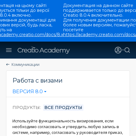
тація на цьому сайті
Документация на данном сайте
ується тільки до версії
поддерживается только до верс
 8.0.4 включно.
Creatio 8.0.4 включительно.
римання документації для
Для получения документации по
ових версій, будь ласка,
более новым версиям, пожалуйст
ть на
посетите
/academy.creatio.com/docs/8.x
https://academy.creatio.com/docs/
Коммуникации
Работа с визами
ВЕРСИЯ 8.0
ПРОДУКТЫ
ВСЕ ПРОДУКТЫ
Используйте функциональность визирования, если
необходимо согласовать и утвердить любую запись в
системе, например, согласовать у руководителя приказ,