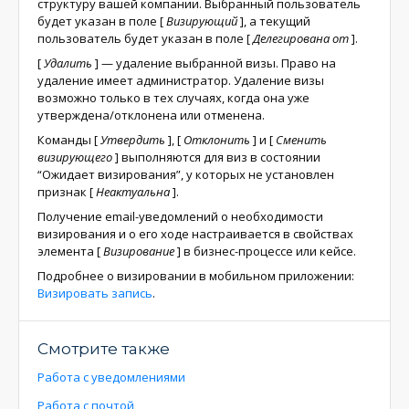
структуру вашей компании. Выбранный пользователь
будет указан в поле
[
Визирующий
]
, а текущий
пользователь будет указан в поле
[
Делегирована от
]
.
[
Удалить
]
— удаление выбранной визы. Право на
удаление имеет администратор. Удаление визы
возможно только в тех случаях, когда она уже
утверждена/отклонена или отменена.
Команды
[
Утвердить
]
,
[
Отклонить
]
и
[
Сменить
визирующего
]
выполняются для виз в состоянии
“Ожидает визирования”, у которых не установлен
признак
[
Неактуальна
]
.
Получение email-уведомлений о необходимости
визирования и о его ходе настраивается в свойствах
элемента
[
Визирование
]
в бизнес-процессе или кейсе.
Подробнее о визировании в мобильном приложении:
Визировать запись
.
Смотрите также
Работа с уведомлениями
Работа с почтой