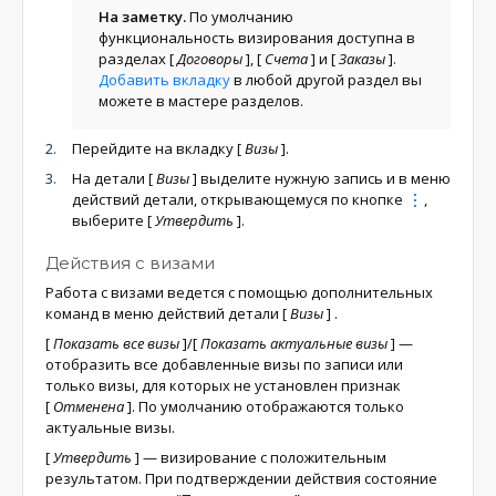
На заметку.
По умолчанию
функциональность визирования доступна в
разделах
[
Договоры
]
,
[
Счета
]
и
[
Заказы
]
.
Добавить вкладку
в любой другой раздел вы
можете в мастере разделов.
Перейдите на вкладку
[
Визы
]
.
На детали
[
Визы
]
выделите нужную запись и в меню
действий детали, открывающемуся по кнопке
,
выберите
[
Утвердить
]
.
Действия с визами
Работа с визами ведется с помощью дополнительных
команд в меню действий детали
[
Визы
]
.
[
Показать все визы
]
/
[
Показать актуальные визы
]
—
отобразить все добавленные визы по записи или
только визы, для которых не установлен признак
[
Отменена
]
. По умолчанию отображаются только
актуальные визы.
[
Утвердить
]
— визирование с положительным
результатом. При подтверждении действия состояние