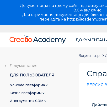
Документація на цьому сайті підтримується 
8.0.4 включно.
Для отримання документації для більш но
перейдіть на
https://academy.crea
ДОКУМЕНТАЦ
Основная
навигация
Документация
Д
UA
Документация
Спра
ДЛЯ ПОЛЬЗОВАТЕЛЯ
ВЕРСИЯ 8
No-сode платформа
Базис платформы
Инструменты CRM
Действ