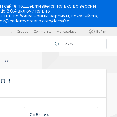
м сайте поддерживается только до версии
tio 8.0.4 включительно.
ации по более новым версиям, пожалуйста,
ps://academy.creatio.com/docs/8.x
Creatio
Community
Marketplace
Войти
Sites
UA
цессов
сов
События