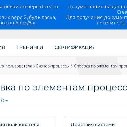
тільки до версії Creatio
Документация на данно
Crea
вих версій, будь ласка,
Для получения документ
tio.com/docs/8.x
посетите
htt
ИЯ
ТРЕНИНГИ
СЕРТИФИКАЦИЯ
ля пользователя
Бизнес-процессы
Справка по элементам про
вка по элементам процес
.0
ия пользователя
Действия системы