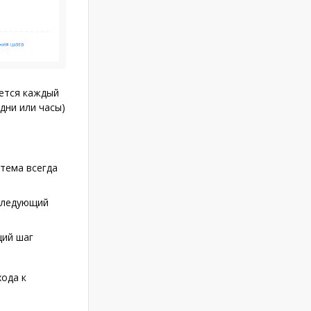
яется каждый
дни или часы)
стема всегда
 следующий
щий шаг
ода к