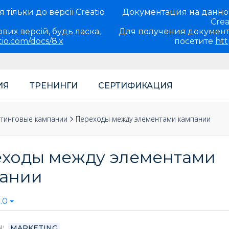
тільки до версії Creatio
Документация на данно
Crea
вих версій, будь ласка,
Для получения документ
tio.com/docs/8.x
посетите
htt
ИЯ
ТРЕНИНГИ
СЕРТИФИКАЦИЯ
теля
нты маркетинга
тинговые кампании
Переходы между элементами кампании
ходы между элементами
ании
.0
Ы
MARKETING