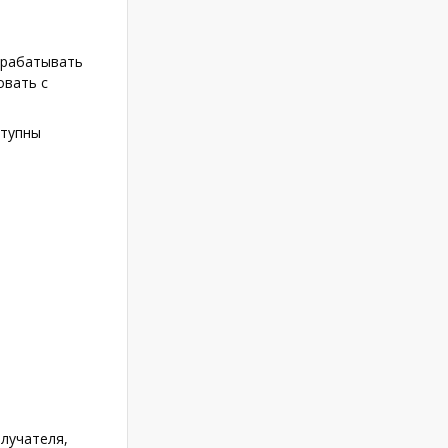
брабатывать
овать с
тупны
лучателя,