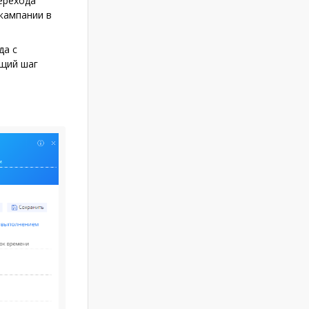
перехода
 кампании в
да с
ющий шаг