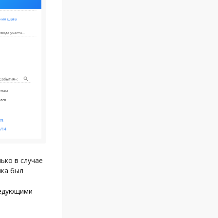
ько в случае
ика был
ледующими