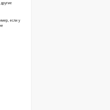
 другие
мер, если у
не