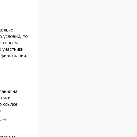
колько
о условий, то
уют всем
о участники
 фильтрации.
пании на
тники
о ссылке,
.
ием