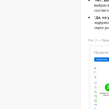
“
Нет, в
выбран в
соответ
“
Да, на
задержко
через ук
Рис. 2 — Пр