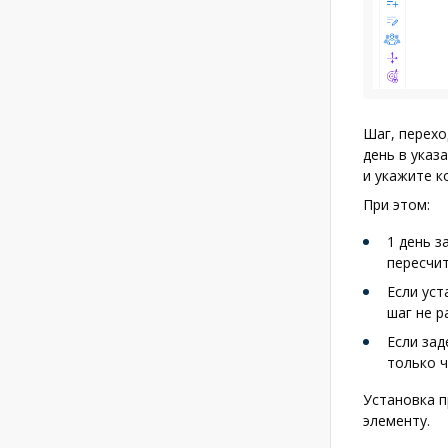
Шаг, перехо
день в указ
и укажите к
При этом:
1 день з
пересчит
Если уст
шаг не р
Если зад
только ч
Установка 
элементу.