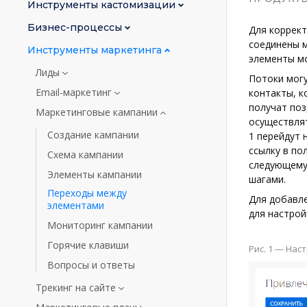
Инструменты кастомизации
Бизнес-процессы
Для коррек
соединены 
Инструменты маркетинга
элементы мо
Лиды
Потоки могу
Email-маркетинг
контакты, к
получат поз
Маркетинговые кампании
осуществлят
Создание кампании
1 перейдут 
ссылку в по
Схема кампании
следующему 
Элементы кампании
шагами.
Переходы между
Для добавл
элементами
для настрой
Мониторинг кампании
Горячие клавиши
Рис. 1 — На
Вопросы и ответы
Трекинг на сайте