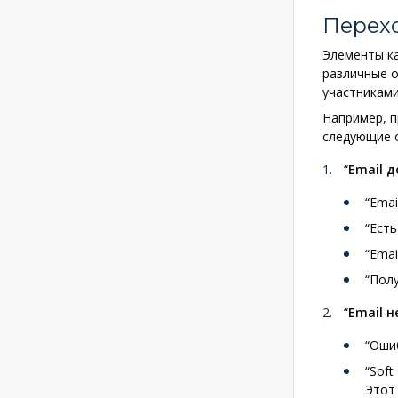
Перехо
Элементы к
различные о
участниками
Например, 
следующие о
“
Email 
“Emai
“Есть
“Emai
“Полу
“
Email н
“Оши
“Soft
Этот