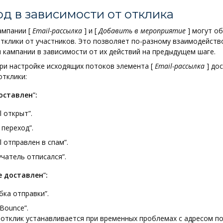
д в зависимости от отклика
ампании
[
Email-рассылка
]
и
[
Добавить в мероприятие
]
могут о
тклики от участников. Это позволяет по-разному взаимодейств
 кампании в зависимости от их действий на предыдущем шаге.
при настройке исходящих потоков элемента
[
Email-рассылка
]
дос
тклики:
доставлен
”
:
l открыт”.
 переход”.
l отправлен в спам”.
чатель отписался”.
е доставлен
”
:
бка отправки”.
 Bounce”.
 отклик устанавливается при временных проблемах с адресом по