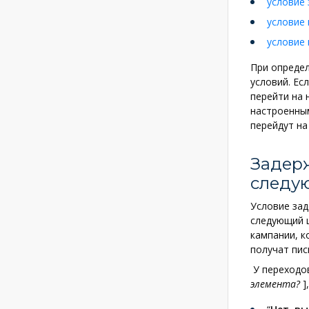
условие
условие 
условие
При определ
условий. Ес
перейти на 
настроенным
перейдут на
Задер
следу
Условие зад
следующий ш
кампании, к
получат пис
У переходо
элемента?
]