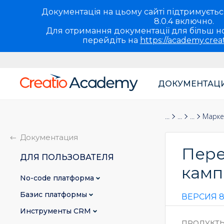
Документація на цьому сайті підтримується 
8.0.4 включно.
Для отримання документації для більш но
перейдіть на
https://academy.crea
ДОКУМЕНТАЦ
Основная
навигация
Документация
Для пользова
Инструме
Марке
UA
Документация
Пере
ДЛЯ ПОЛЬЗОВАТЕЛЯ
камп
No-сode платформа
Базис платформы
ВЕРСИЯ 8
Инструменты CRM
ПРОДУКТ