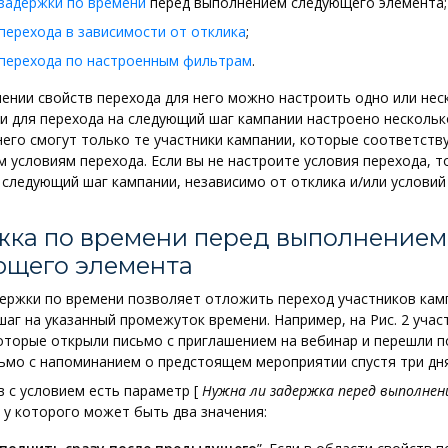
 задержки по времени
перед выполнением следующего элемента;
перехода в зависимости от отклика
;
 перехода по настроенным фильтрам
.
ении свойств перехода для него можно настроить одно или нес
ли для перехода на следующий шаг кампании настроено нескольк
него смогут только те участники кампании, которые соответств
 условиям перехода. Если вы не настроите условия перехода, т
 следующий шаг кампании, независимо от отклика и/или условий
жка по времени перед выполнением
ющего элемента
ержки по времени позволяет отложить переход участников кам
аг на указанный промежуток времени. Например, на Рис. 2 учас
оторые открыли письмо с приглашением на вебинар и перешли п
ьмо с напоминанием о предстоящем мероприятии спустя три дня
в с условием есть параметр
[
Нужна ли задержка перед выполнен
, у которого может быть два значения: