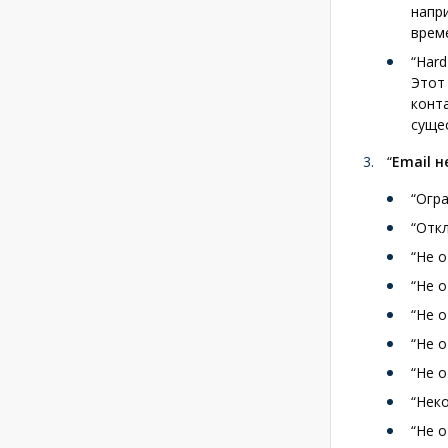
напр
врем
“Hard
Этот
конт
суще
“
Email н
“Огр
“Отк
“Не о
“Не 
“Не 
“Не о
“Не о
“Нек
“Не о