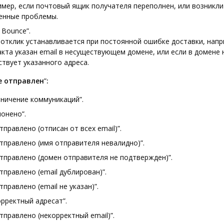
имер, если почтовый ящик получателя переполнен, или возникли
енные проблемы.
 Bounce”.
 отклик устанавливается при постоянной ошибке доставки, напри
акта указан email в несуществующем домене, или если в домене 
ствует указанного адреса.
е отправлен
”
:
аничение коммуникаций”.
лонено”.
тправлено (отписан от всех email)”.
отправлено (имя отправителя невалидно)”.
отправлено (домен отправителя не подтвержден)”.
тправлено (email дублирован)”.
тправлено (email не указан)”.
орректный адресат”.
тправлено (некорректный email)”.