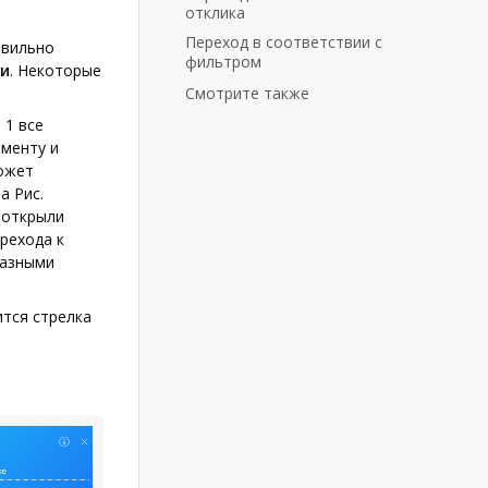
отклика
Переход в соответствии с
авильно
фильтром
и
. Некоторые
Смотрите также
 1 все
ементу и
может
а Рис.
 открыли
рехода к
разными
тся стрелка