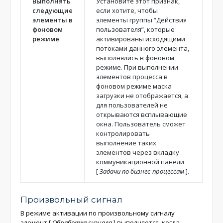
Выполнять
Установите этот признак,
следующие
если хотите, чтобы
элементы в
элементы группы “Действия
фоновом
пользователя”, которые
режиме
активированы исходящими
потоками данного элемента,
выполнялись в фоновом
режиме. При выполнении
элементов процесса в
фоновом режиме маска
загрузки не отображается, а
для пользователей не
открываются всплывающие
окна. Пользователь сможет
контролировать
выполнение таких
элементов через вкладку
коммуникационной панели
[
Задачи по бизнес-процессам
]
.
Произвольный сигнал
В режиме активации по произвольному сигналу
элемент
[
Обработка сигнала
]
выполняется, когда