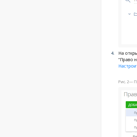
На откр
“Право н
Настрои
Рис. 2
— П