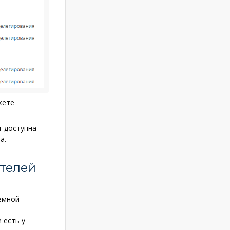
жете
т доступна
а.
ателей
темной
 есть у