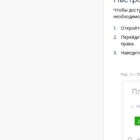
Чтобы досту
необходимо 
Откройте
Перейдит
права.
Наведите
Рис. 1
— П