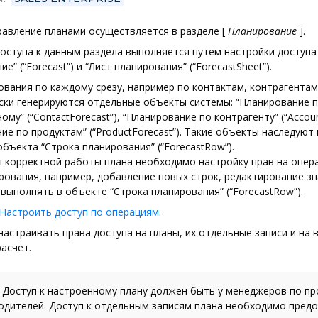
правление планами осуществляется в разделе
[
Планирование
]
.
оступа к данным раздела выполняется путем настройки доступа
е” (“Forecast”) и “Лист планирования” (“ForecastSheet”).
вания по каждому срезу, например по контактам, контрагентам
ски генерируются отдельные объекты системы: “Планирование 
му” (“ContactForecast”), “Планирование по контрагенту” (“Accoun
ие по продуктам” (“ProductForecast”). Такие объекты наследуют
объекта “Строка планирования” (“ForecastRow”).
 корректной работы плана необходимо настройку прав на опера
рования, например, добавление новых строк, редактирование з
. выполнять в объекте “Строка планирования” (“ForecastRow”).
Настроить доступ по операциям
.
астраивать права доступа на планы, их отдельные записи и на
асчет.
Доступ к настроенному плану должен быть у менеджеров по п
одителей. Доступ к отдельным записям плана необходимо пред