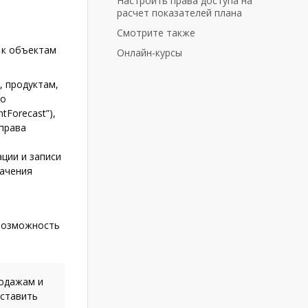
Настроить права доступа на
расчет показателей плана
Смотрите также
 к объектам
Онлайн-курсы
, продуктам,
по
tForecast”),
 права
ции и записи
начения
 возможность
родажам и
оставить