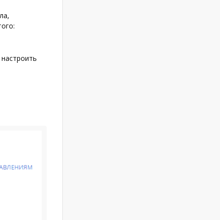
ла,
ого:
е настроить