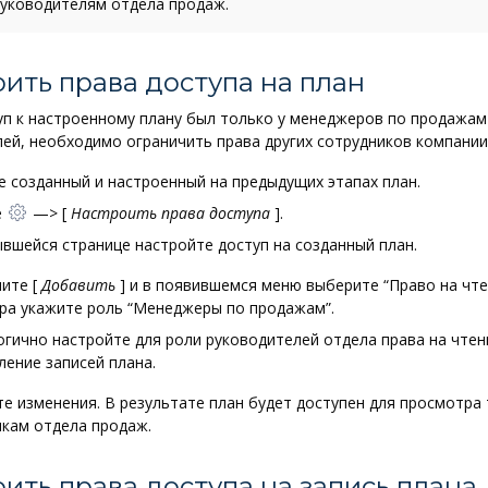
руководителям отдела продаж.
ить права доступа на план
п к настроенному плану был только у менеджеров по продажам 
ей, необходимо ограничить права других сотрудников компании.
 созданный и настроенный на предыдущих этапах план.
е
—>
[
Настроить права доступа
]
.
вшейся странице настройте доступ на созданный план.
мите
[
Добавить
]
и в появившемся меню выберите “Право на чтен
ра укажите роль “Менеджеры по продажам”.
огично настройте для роли руководителей отдела права на чтен
ление записей плана.
е изменения. В результате план будет доступен для просмотра
икам отдела продаж.
ить права доступа на запись плана