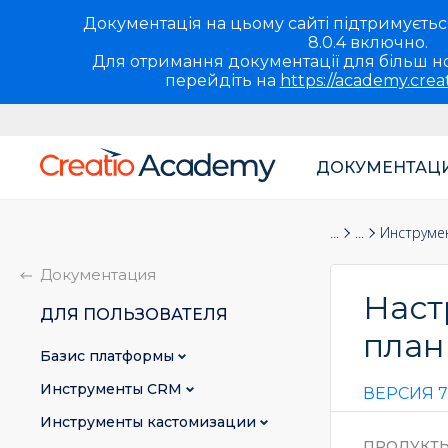
Документація на цьому сайті підтримується 
8.0.4 включно.
Для отримання документації для більш но
перейдіть на
https://academy.crea
ДОКУМЕНТАЦ
Основная
навигация
Документация
Для пользова
Инструме
UA
Документация
Наст
ДЛЯ ПОЛЬЗОВАТЕЛЯ
план
Базис платформы
Инструменты CRM
ВЕРСИЯ 7.
Инструменты кастомизации
ПРОДУКТ