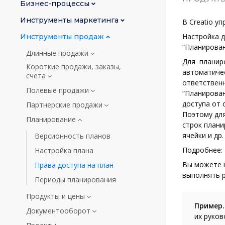
Бизнес-процессы
Инструменты маркетинга
В Creatio у
Настройка д
Инструменты продаж
“Планировани
Длинные продажи
Для планиро
Короткие продажи, заказы,
автоматиче
счета
ответственно
Полевые продажи
“Планирован
доступа от 
Партнерские продажи
Поэтому для
Планирование
строк плани
ячейки и др
Версионность планов
Подробнее:
Настройка плана
Вы можете н
Права доступа на план
выполнять р
Периоды планирования
Продукты и цены
Пример.
Документооборот
их руков