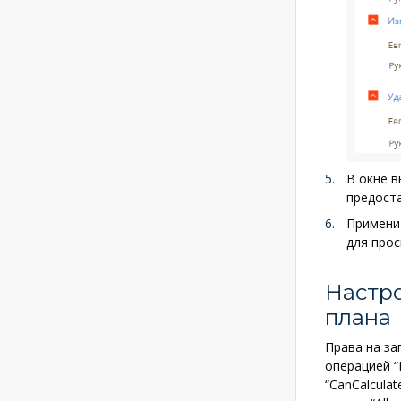
В окне 
предост
Примени
для прос
Настро
плана
Права на за
операцией “
“CanCalcula