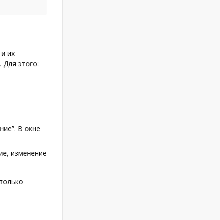
и их
 Для этого:
ие”. В окне
ие, изменение
 только