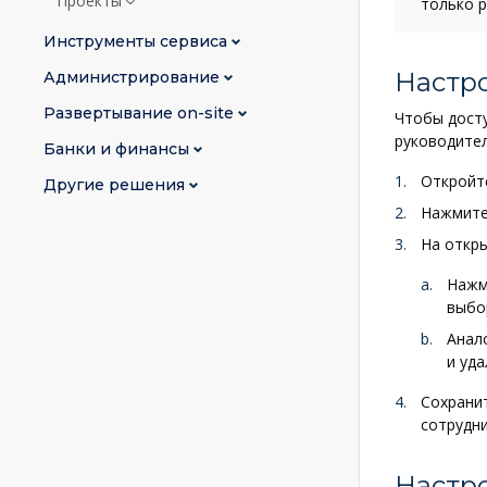
Проекты
только 
Инструменты сервиса
Настро
Администрирование
Развертывание on-site
Чтобы досту
руководител
Банки и финансы
Откройте
Другие решения
Нажмит
На откры
Наж
выбо
Анал
и уда
Сохранит
сотрудн
Настро