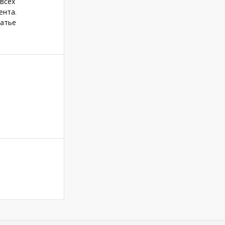
 всех
ента.
татье