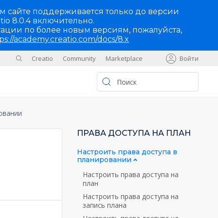
м сайте поддерживается только до версии
tio 8.0.4 включительно.
ации по более новым версиям, пожалуйста,
ps://academy.creatio.com/docs/8.x
Creatio
Community
Marketplace
Войти
Sites
UA
овании
ПРАВА ДОСТУПА НА ПЛАН
Настроить права доступа в
планировании
Настроить права доступа на
план
Настроить права доступа на
запись плана