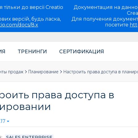
тільки до версії Creatio
Документация на данно
Crea
вих версій, будь ласка,
Для получения документ
tio.com/docs/8.x
посетите
htt
ИЯ
ТРЕНИНГИ
СЕРТИФИКАЦИЯ
теля
нты продаж
Планирование
Настроить права доступа в планир
роить права доступа в
ировании
17
Ы
SALES ENTERPRISE