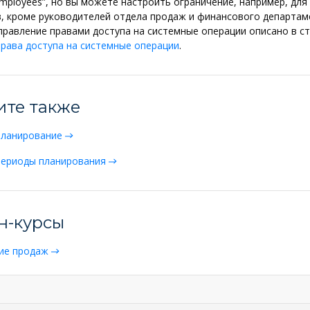
 employees”, но вы можете настроить ограничение, например, для
, кроме руководителей отдела продаж и финансового департам
равление правами доступа на системные операции описано в с
рава доступа на системные операции
.
ите также
планирование
периоды планирования
н-курсы
ие продаж