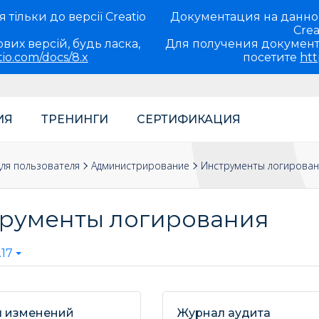
тільки до версії Creatio
Документация на данно
Crea
вих версій, будь ласка,
Для получения документ
tio.com/docs/8.x
посетите
htt
ИЯ
ТРЕНИНГИ
СЕРТИФИКАЦИЯ
ля пользователя
Администрирование
Инструменты логирован
рументы логирования
17
 изменений
Журнал аудита