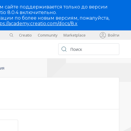
м сайте поддерживается только до версии
tio 8.0.4 включительно.
ации по более новым версиям, пожалуйста,
ps://academy.creatio.com/docs/8.x
Creatio
Community
Marketplace
Войти
Sites
UA
ия