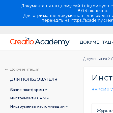
Документація на цьому сайті підтримується 
8.0.4 включно.
Для отримання документації для більш но
перейдіть на
https://academy.crea
ДОКУМЕНТАЦ
Основная
навигация
Документация
Д
UA
Документация
Инст
ДЛЯ ПОЛЬЗОВАТЕЛЯ
ВЕРСИЯ 7.
Базис платформы
Инструменты CRM
Инструменты кастомизации
Журнал