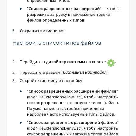
определенных типов.
“
Список разрешенных расширений
” — чтобы
разрешить загрузку в приложение только
файлов определенных типов.
Сохраните
изменения.
Настроить список типов файлов
Перейдите в
дизайнер системы
по кнопке
.
Перейдите в раздел
[
Системные настройки
]
.
Откройте системную настройку
“
Список разрешенных расширений файлов
”
(код “FileExtensionsAllowList”), чтобы настроить
список разрешенных к загрузке типов файлов.
По умолчанию в настройке приведены
наиболее часто используемые типы файлов.
“
Список запрещенных расширений файлов
”
(код “FileExtensionsDenyList”), чтобы настроить
список запрещенных к загрузке типов файлов.