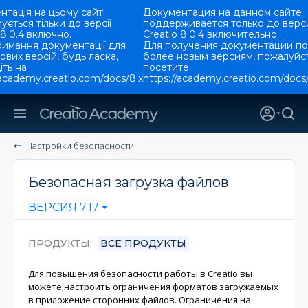
тація на цьому сайті
Документация на данном сайте
ується тільки до версії
поддерживается только до верс
 8.0.4 включно.
Creatio 8.0.4 включительно.
римання документації для
Для получения документации по
ових версій, будь ласка,
более новым версиям, пожалуйст
ть на
посетите
/academy.creatio.com/docs/8.x
https://academy.creatio.com/docs/
Настройки безопасности
Безопасная загрузка файлов
ВЕРСИЯ 7.17
ПРОДУКТЫ
ВСЕ ПРОДУКТЫ
Для повышения безопасности работы в Creatio вы
можете настроить ограничения форматов загружаемых
в приложение сторонних файлов. Ограничения на