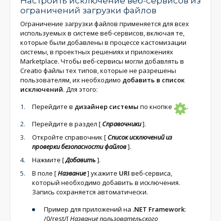
Настроить исключение веб-сервисов из
ограничений загрузки файлов
Ограничение загрузки файлов применяется для всех
используемых в системе веб-сервисов, включая те,
которые были добавлены в процессе кастомизации
системы, в проектных решениях и приложениях
Marketplace. Чтобы веб-сервисы могли добавлять в
Creatio файлы тех типов, которые не разрешены
пользователям, их необходимо
добавить в список
исключений
. Для этого:
Перейдите в
дизайнер системы
по кнопке
.
Перейдите в раздел
[
Справочники
]
.
Откройте справочник
[
Список исключений из
проверки безопасности файлов
]
.
Нажмите
[
Добавить
]
.
В поле
[
Название
]
укажите
URI
веб-сервиса,
который необходимо добавить в исключения.
Запись сохраняется автоматически.
Пример для приложений на
.NET Framework
:
/0/rest/
[
Название пользовательского