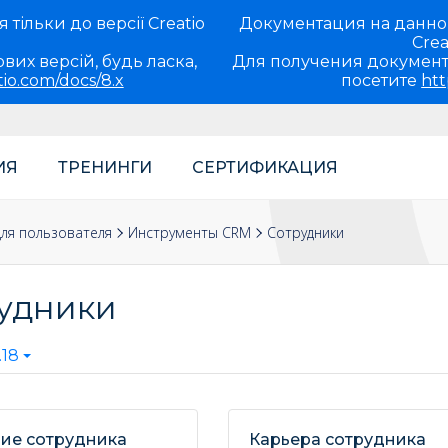
тільки до версії Creatio
Документация на данно
Crea
вих версій, будь ласка,
Для получения документ
tio.com/docs/8.x
посетите
htt
ИЯ
ТРЕНИНГИ
СЕРТИФИКАЦИЯ
ля пользователя
Инструменты CRM
Сотрудники
удники
.18
ие сотрудника
Карьера сотрудника