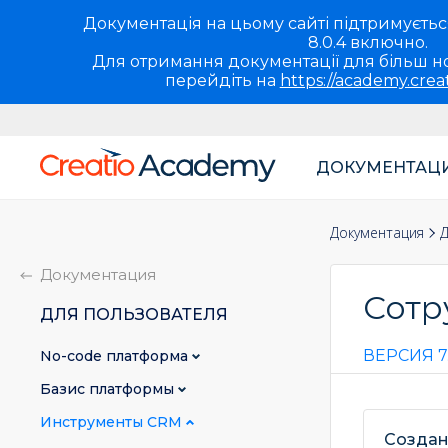
Документація на цьому сайті підтримується 
8.0.4 включно.
Для отримання документації для більш но
перейдіть на
https://academy.crea
ДОКУМЕНТАЦ
Основная
навигация
Документация
Д
UA
Документация
Сотр
ДЛЯ ПОЛЬЗОВАТЕЛЯ
ВЕРСИЯ 7
No-сode платформа
Базис платформы
Инструменты CRM
Создан