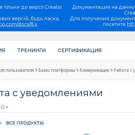
тільки до версії Creatio
Документация на данно
Crea
вих версій, будь ласка,
Для получения документ
tio.com/docs/8.x
посетите
htt
ИЯ
ТРЕНИНГИ
СЕРТИФИКАЦИЯ
ля пользователя
Базис платформы
Коммуникации
Работа с 
та с уведомлениями
.0
Ы
ВСЕ ПРОДУКТЫ