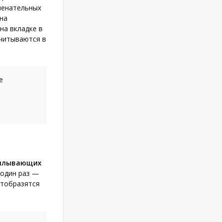
менательных
на
на вкладке в
учитываются в
е
плывающих
один раз —
отобразятся