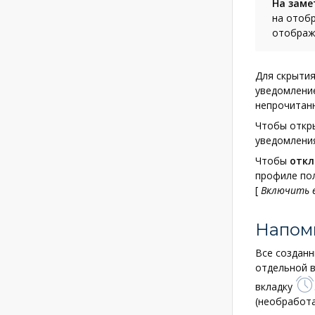
На заме
на отоб
отображ
Для скрыти
уведомление
непрочитан
Чтобы откры
уведомлени
Чтобы
отк
профиле по
[
Включить 
Напом
Все созданн
отдельной в
вкладку
(необработа