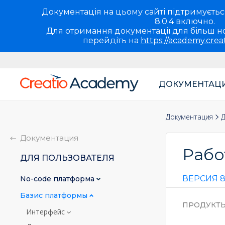
Документація на цьому сайті підтримується 
8.0.4 включно.
Для отримання документації для більш но
перейдіть на
https://academy.crea
ДОКУМЕНТАЦ
Основная
навигация
Документация
Д
UA
Документация
Рабо
ДЛЯ ПОЛЬЗОВАТЕЛЯ
ВЕРСИЯ 8
No-сode платформа
Базис платформы
ПРОДУКТ
Интерфейс