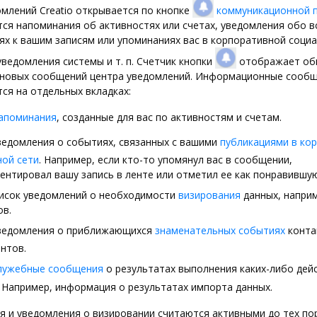
млений Creatio открывается по кнопке
коммуникационной 
я напоминания об активностях или счетах, уведомления обо в
х к вашим записям или упоминаниях вас в корпоративной социа
ведомления системы и т. п. Счетчик кнопки
отображает об
 новых сообщений центра уведомлений. Информационные сооб
я на отдельных вкладках:
апоминания
, созданные для вас по активностям и счетам.
едомления о событиях, связанных с вашими
публикациями в ко
ной сети
. Например, если кто-то упомянул вас в сообщении,
нтировал вашу запись в ленте или отметил ее как понравившую
исок уведомлений о необходимости
визирования
данных, наприм
ов.
едомления о приближающихся
знаменательных событиях
конта
нтов.
лужебные сообщения
о результатах выполнения каких-либо дей
 Например, информация о результатах импорта данных.
 и уведомления о визировании считаются активными до тех пор