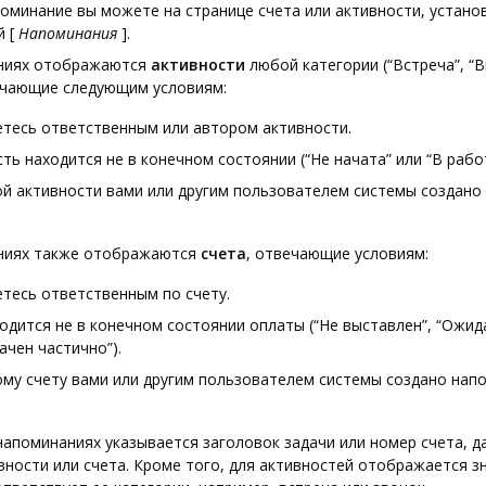
оминание вы можете на странице счета или активности, установ
ей
[
Напоминания
]
.
ниях отображаются
активности
любой категории (“Встреча”, “
твечающие следующим условиям:
етесь ответственным или автором активности.
ть находится не в конечном состоянии (“Не начата” или “В работ
ой активности вами или другим пользователем системы создано
ниях также отображаются
счета
, отвечающие условиям:
тесь ответственным по счету.
одится не в конечном состоянии оплаты (“Не выставлен”, “Ожид
ачен частично”).
ому счету вами или другим пользователем системы создано нап
напоминаниях указывается заголовок задачи или номер счета, да
вности или счета. Кроме того, для активностей отображается з