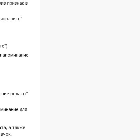
ив признак в
Выполнить”
е”).
 напоминание
ание оплаты”
оминание для
та, а также
начок,