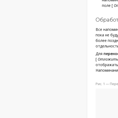
поле
[
О
Обработ
Все напоми
пока не буд
более поздн
отдельности
Для
перено
[
Отложить
отображатьс
Напоминани
Рис. 1 — Пер