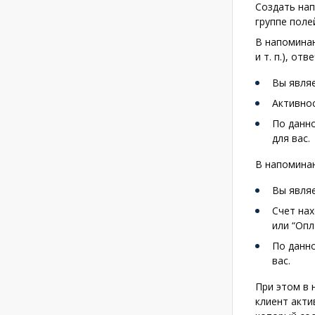
Создать нап
группе пол
В напомина
и т. п.), о
Вы явля
Активнос
По данн
для вас.
В напомина
Вы являе
Счет нах
или “Опл
По данн
вас.
При этом в 
клиент акти