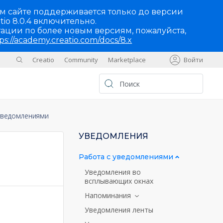
м сайте поддерживается только до версии
tio 8.0.4 включительно.
ации по более новым версиям, пожалуйста,
ps://academy.creatio.com/docs/8.x
Creatio
Community
Marketplace
Войти
Sites
UA
уведомлениями
УВЕДОМЛЕНИЯ
Работа с уведомлениями
Уведомления во
всплывающих окнах
Напоминания
Уведомления ленты