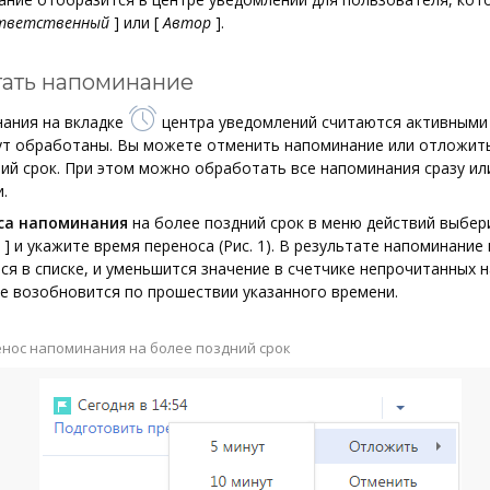
тветственный
]
или
[
Автор
]
.
ать напоминание
нания на вкладке
центра уведомлений считаются активными 
ут обработаны. Вы можете отменить напоминание или отложить
ий срок. При этом можно обработать все напоминания сразу ил
.
са напоминания
на более поздний срок в меню действий выбер
]
и укажите время переноса (Рис. 1). В результате напоминание 
я в списке, и уменьшится значение в счетчике непрочитанных 
е возобновится по прошествии указанного времени.
енос напоминания на более поздний срок