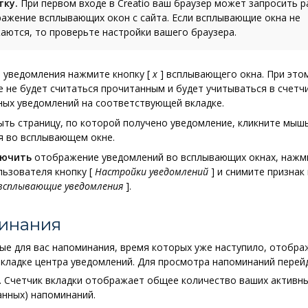
тку.
При первом входе в Creatio ваш браузер может запросить 
ражение всплывающих окон с сайта. Если всплывающие окна не
аются, то проверьте настройки вашего браузера.
я уведомления нажмите кнопку
[
x
]
всплывающего окна. При это
 не будет считаться прочитанным и будет учитываться в счетч
ных уведомлений на соответствующей вкладке.
ть страницу, по которой получено уведомление, кликните мыш
я во всплывающем окне.
лючить
отображение уведомлений во всплывающих окнах, нажм
льзователя кнопку
[
Настройки уведомлений
]
и снимите признак 
всплывающие уведомления
]
.
инания
ые для вас напоминания, время которых уже наступило, отобра
кладке центра уведомлений. Для просмотра напоминаний перей
. Счетчик вкладки отображает общее количество ваших активн
нных) напоминаний.