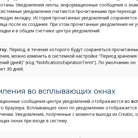
ботаны. Уведомления ленты, информационные сообщения о зна
системные уведомления считаются прочитанными при переходе 
ющую вкладку. История прочитанных уведомлений сохраняется 
яца после их создания. При этом прочитанные уведомления не 
ладки и в общем счетчике центра уведомлений.
тку.
Период, в течение которого будут сохраняться прочитанны
ения, можно изменить в системной настройке “Период хранения
ний (дней)” (код “NotificationsExpirationTerm”). По умолчанию он
ет 30 дней.
мления во всплывающих окнах
ационные сообщения центра уведомлений отображаются во
вс
о браузера. Всплывающее окно по уведомлению отображается 
учении. Уведомления, полученные с момента выхода из Creatio, 
щих окнах при входе в систему.