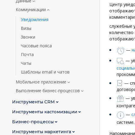
Данные
Центр уведо
Коммуникации
отображаютс
комментария
Уведомления
служебные у
Визы
количество
Звонки
отображаютс
Часовые пояса
—
н
Почта
— ув
Чаты
социаль
Шаблоны email и чатов
прокомме
Мобильное приложение
— сп
договор
Выполнение бизнес-процессов
— ув
Инструменты CRM
контраге
Инструменты кастомизации
—
с
Бизнес-процессы
системе.
Инструменты маркетинга
Напоминания