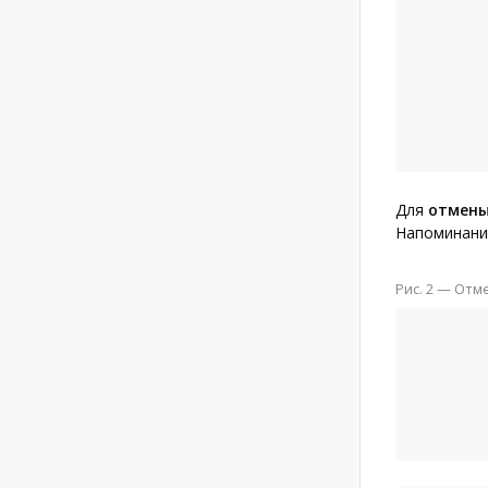
Для
отмены
Напоминани
Рис. 2 — От