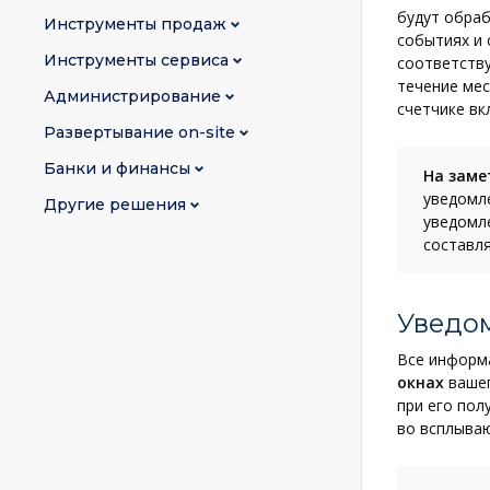
будут обра
Инструменты продаж
событиях и 
Инструменты сервиса
соответству
течение мес
Администрирование
счетчике вк
Развертывание on-site
Банки и финансы
На заме
уведомл
Другие решения
уведомле
составля
Уведо
Все информ
окнах
вашег
при его пол
во всплываю