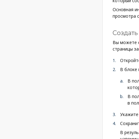
который соо
Основная ин
просмотра с
Создать
Вы можете с
страницы за
Откройте
В блоке
В по
кото
В по
в по
Укажите
Сохранит
В резуль
напомина