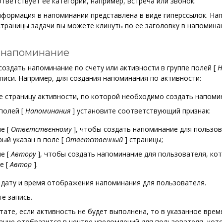
тветствует ее категории, например, встреча или звонок.
формация в напоминании представлена в виде гиперссылок. Нап
траницы задачи вы можете клинуть по ее заголовку в напомина
 напоминание
оздать напоминание по счету или активности в группе полей
[
Н
писи. Например, для создания напоминания по активности:
 страницу активности, по которой необходимо создать напоми
 полей
[
Напоминания
]
установите соответствующий признак:
ле
[
Ответственному
]
, чтобы создать напоминание для пользов
рый указан в поле
[
Ответственный
]
страницы;
ле
[
Автору
]
, чтобы создать напоминание для пользователя, ко
ле
[
Автор
]
.
 дату и время отображения напоминания для пользователя.
е запись.
тате, если активность не будет выполнена, то в указанное врем
ние отобразится в центре уведомлений для пользователя, кото