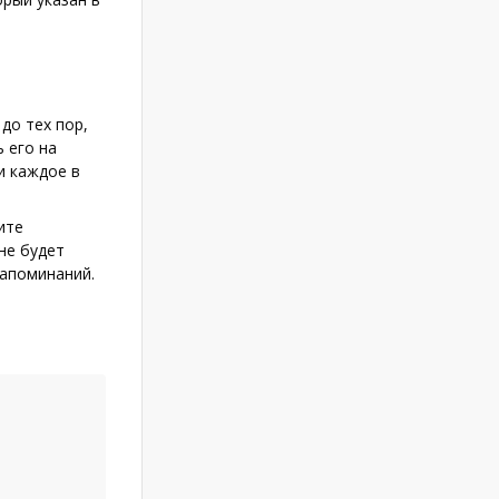
до тех пор,
 его на
и каждое в
ите
не будет
напоминаний.