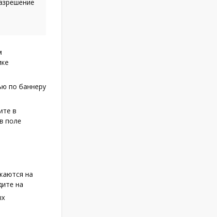
разрешение
м
ике
ью по баннеру
ите в
в поле
жаются на
дите на
ых