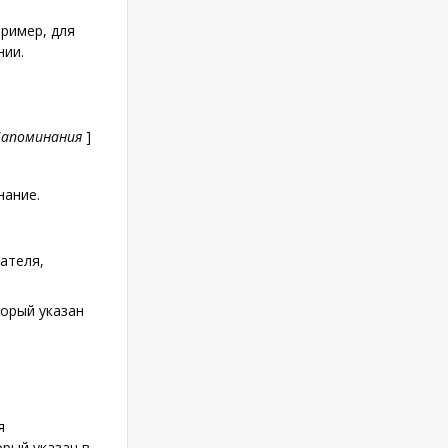
ример, для
нии.
апоминания
]
нание.
ателя,
торый указан
я
рый указан в