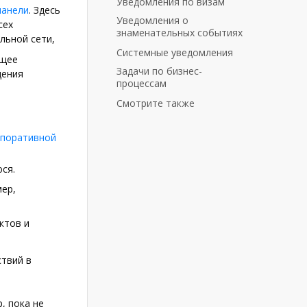
Уведомления по визам
панели
. Здесь
Уведомления о
сех
знаменательных событиях
льной сети,
Системные уведомления
щее
Задачи по бизнес-
щения
процессам
Смотрите также
рпоративной
ся.
ер,
ктов и
ствий в
, пока не