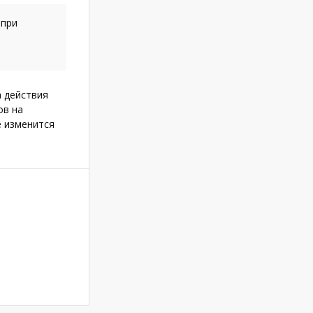
 при
а действия
ов на
е изменится