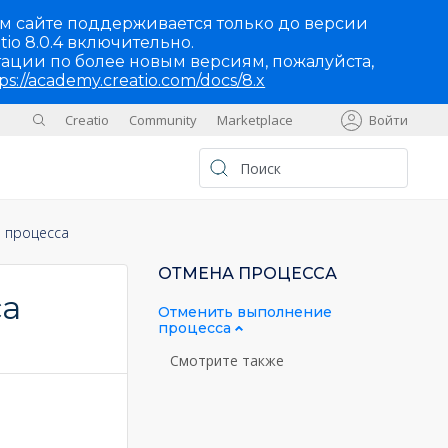
м сайте поддерживается только до версии
tio 8.0.4 включительно.
ации по более новым версиям, пожалуйста,
ps://academy.creatio.com/docs/8.x
Creatio
Community
Marketplace
Войти
Sites
UA
 процесса
ОТМЕНА ПРОЦЕССА
са
Отменить выполнение
процесса
Смотрите также