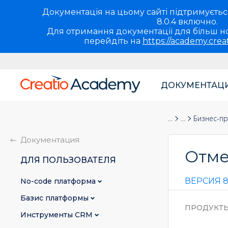
Документація на цьому сайті підтримується 
8.0.4 включно.
Для отримання документації для більш но
перейдіть на
https://academy.crea
ДОКУМЕНТАЦ
Основная
навигация
Документация
Для пользова
Бизнес-п
UA
Документация
Отме
ДЛЯ ПОЛЬЗОВАТЕЛЯ
ВЕРСИЯ 8
No-сode платформа
Базис платформы
ПРОДУКТ
Инструменты CRM