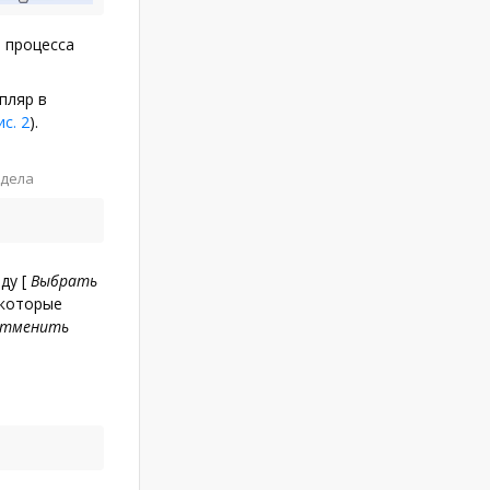
 процесса
пляр в
ис. 2
).
здела
нду
[
Выбрать
 которые
тменить