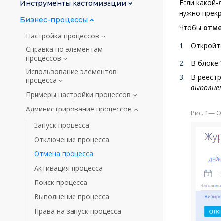
Если какой-
Инструменты кастомизации
нужно прекр
Бизнес-процессы
Чтобы
отме
Настройка процессов
Откройт
Справка по элементам
процессов
В блоке 
Использование элементов
В реест
процесса
выполне
Примеры настройки процессов
Администрирование процессов
Рис. 1— 
Запуск процесса
Отключение процесса
Отмена процесса
Активация процесса
Поиск процесса
Выполнение процесса
Права на запуск процесса