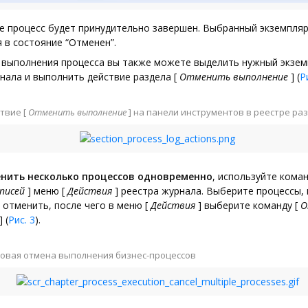
е процесс будет принудительно завершен. Выбранный экземпляр
 в состояние “Отменен”.
 выполнения процесса вы также можете выделить нужный экзем
нала и выполнить действие раздела
[
Отменить выполнение
]
(
Р
ствие
[
Отменить выполнение
]
на панели инструментов в реестре ра
нить несколько процессов одновременно
, используйте кома
аписей
]
меню
[
Действия
]
реестра журнала. Выберите процессы,
 отменить, после чего в меню
[
Действия
]
выберите команду
[
О
]
(
Рис. 3
).
овая отмена выполнения бизнес-процессов