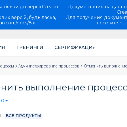
тільки до версії Creatio
Документация на данно
Crea
вих версій, будь ласка,
Для получения документ
tio.com/docs/8.x
посетите
htt
ИЯ
ТРЕНИНГИ
СЕРТИФИКАЦИЯ
теля
роцессы
Администрирование процессов
Отменить выполнение
нить выполнение процес
.0
Ы
ВСЕ ПРОДУКТЫ