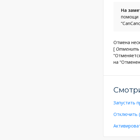
На заме
помощи 
“CanCanc
Отмена неск
[
Отменить 
“Отменяется
на “Отменен
Смотр
Запустить п
Отключить (
Активирова