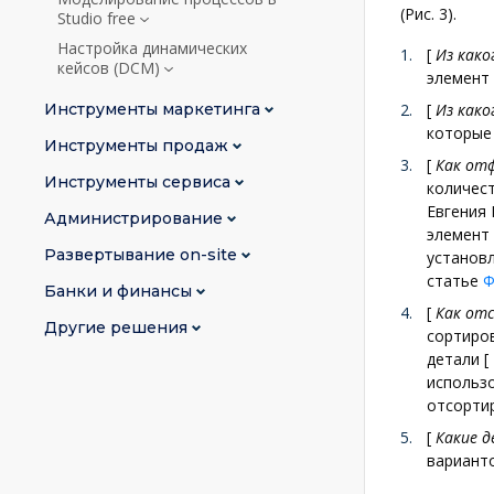
(Рис. 3).
Studio free
Настройка динамических
[
Из како
кейсов (DCM)
элемент
Инструменты маркетинга
[
Из како
которые 
Инструменты продаж
[
Как от
Инструменты сервиса
количес
Евгения 
Администрирование
элемент 
Развертывание on-site
установ
статье
Ф
Банки и финансы
[
Как от
Другие решения
сортиров
детали
[
использо
отсортир
[
Какие 
варианто