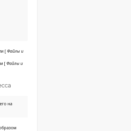
али
[
Файлы и
ли
[
Файлы и
есса
его на
образом