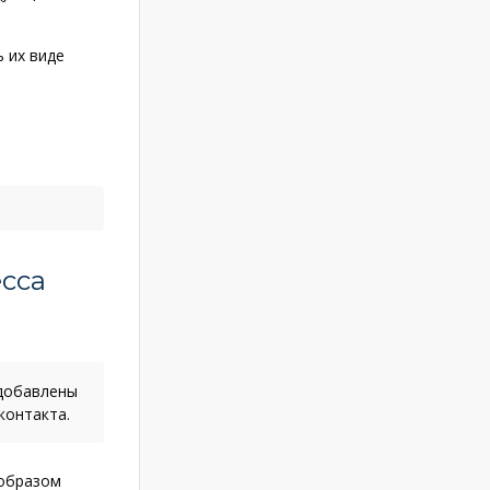
 их виде
есса
 добавлены
контакта.
образом