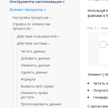
Инструменты кастомизации
Бизнес-процессы
Используйт
файлами в би
Настройка процессов
Справка по элементам
Рис. 1 — Эле
процессов
Действия пользователя
Действия системы
Читать данные
Добавить данные
Изменить данные
Удалить данные
Элемент
[
О
Формула
Читать 
Вызвать веб-сервис
Получат
Изменить права
доступа
Генериро
Прогнозировать данные
С прочитан