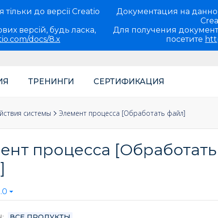
тільки до версії Creatio
Документация на данно
Crea
вих версій, будь ласка,
Для получения документ
tio.com/docs/8.x
посетите
htt
ИЯ
ТРЕНИНГИ
СЕРТИФИКАЦИЯ
теля
роцессы
ка по элементам процессов
йствия системы
Элемент процесса [Обработать файл]
ент процесса [Обработать
]
.0
Ы
ВСЕ ПРОДУКТЫ