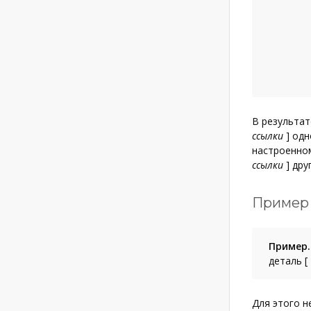
В результат
ссылки
]
одно
настроенном
ссылки
]
друг
Пример 
Пример.
деталь
[
Для этого 