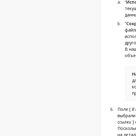
“
Исп
текущ
данн
“
Сох
файл
испо
друго
В на
объе
Н
д
к
п
Поле
[
В
выбрали 
ссылки
]
Посколь
на детал