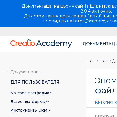
Документація на цьому сайті підтримується 
8.0.4 включно.
Для отримання документації для більш но
перейдіть на
https://academy.crea
ДОКУМЕНТАЦ
Основная
навигация
Документация
Для пользова
Бизнес-п
Справ
Де
UA
Документация
Элем
ДЛЯ ПОЛЬЗОВАТЕЛЯ
файл
No-сode платформа
Базис платформы
ВЕРСИЯ 8
Инструменты CRM
ПРОДУКТ