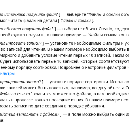
го источника получить файл?
]
— выберите “Файлы и ссылки объ
 мог читать файлы на детали
[
Файлы и ссылки
]
.
го объекта получить файл?
]
— выберите объект Creatio, содер
необходимо получить, в нашем примере — “Файл и ссылка конта
фильтровать записи?
]
— установите необходимые фильтры и у
тво записей для чтения. В нашем примере необходимо выбрать 
Мирного и добавить условие чтения первых 10 записей. Таким о
будет использовать первые 10 записей, которые соответствую
ленному порядку сортировки. Подробнее о настройке фильтров 
ильтры
.
сортировать записи?
]
— укажите порядок сортировки. Использ
ки записей может быть полезным, например, когда у объекта Cr
Файлы и ссылки
]
хранится множество файлов, а вам необходим
вать в процессе только последние из них. В нашем примере не
овать записи по дате создания в порядке убывания.
действия выполнить с файлом?
]
— в поле можно выбрать один и
в: