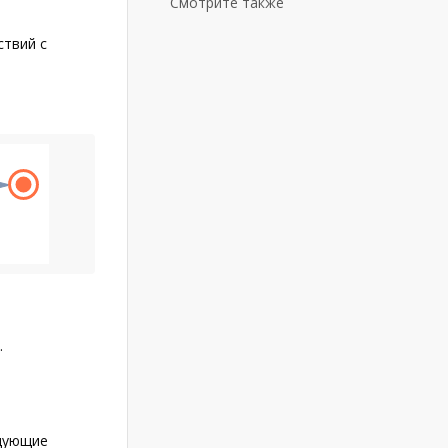
Смотрите также
ствий с
.
едующие