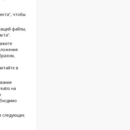
екта”, чтобы
жащий файлы,
кта”.
кажите
вложения
бразом,
т
читайте в
ование
eatio на
о
обходимо
з следующих