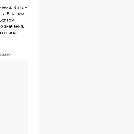
нения. В этом
лы. В нашем
ъектом
о значения.
з списка
ссылок