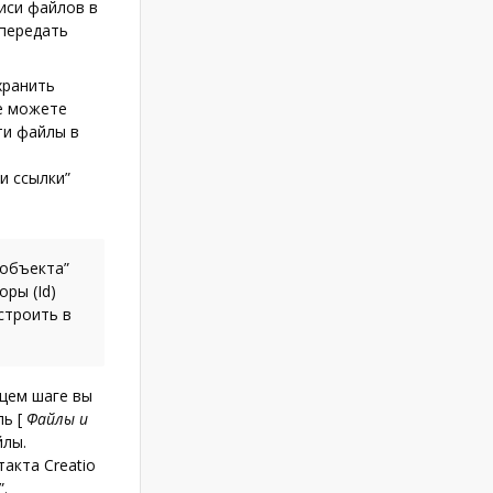
иси файлов в
 передать
хранить
е можете
ти файлы в
и ссылки”
 объекта”
ры (Id)
строить в
щем шаге вы
аль
[
Файлы и
йлы.
акта Creatio
.