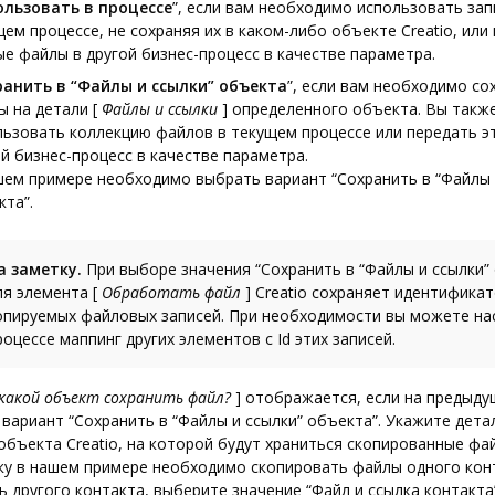
ользовать в процессе
”, если вам необходимо использовать зап
ем процессе, не сохраняя их в каком-либо объекте Creatio, или
ые файлы в другой бизнес-процесс в качестве параметра.
ранить в “Файлы и ссылки” объекта
”, если вам необходимо со
ы на детали
[
Файлы и ссылки
]
определенного объекта. Вы такж
льзовать коллекцию файлов в текущем процессе или передать э
й бизнес-процесс в качестве параметра.
шем примере необходимо выбрать вариант “Сохранить в “Файлы 
кта”.
а заметку.
При выборе значения “Сохранить в “Файлы и ссылки”
ля элемента
[
Обработать файл
]
Creatio сохраняет идентификато
опируемых файловых записей. При необходимости вы можете на
роцессе маппинг других элементов с Id этих записей.
 какой объект сохранить файл?
]
отображается, если на предыду
вариант “Сохранить в “Файлы и ссылки” объекта”. Укажите дет
объекта Creatio, на которой будут храниться скопированные фа
ку в нашем примере необходимо скопировать файлы одного конт
ь другого контакта, выберите значение “Файл и ссылка контакта”