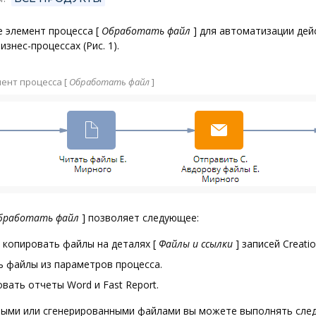
е элемент процесса
[
Обработать файл
]
для автоматизации дей
знес-процессах (Рис. 1).
мент процесса
[
Обработать файл
]
бработать файл
]
позволяет следующее:
и копировать файлы на деталях
[
Файлы и ссылки
]
записей Creatio
ь файлы из параметров процесса.
вать отчеты Word и Fast Report.
ными или сгенерированными файлами вы можете выполнять сл