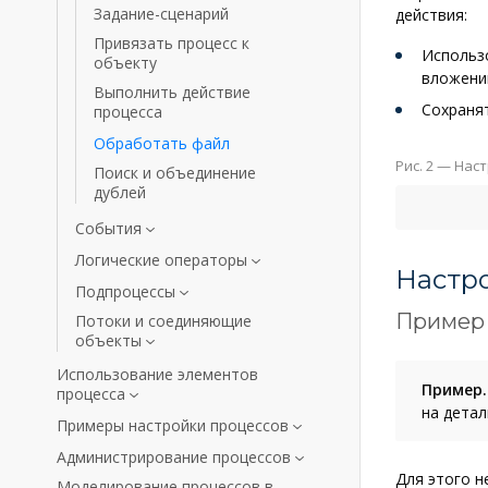
Задание-сценарий
действия:
Привязать процесс к
Использо
объекту
вложений
Выполнить действие
Сохраня
процесса
Обработать файл
Рис. 2 — Нас
Поиск и объединение
дублей
События
Логические операторы
Настро
Подпроцессы
Пример 
Потоки и соединяющие
объекты
Использование элементов
Пример.
процесса
на дета
Примеры настройки процессов
Администрирование процессов
Для этого 
Моделирование процессов в