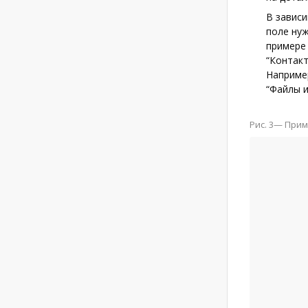
В зависи
поле нуж
примере 
“Контак
Например
“Файлы 
Рис. 3— При