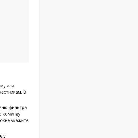
ому или
астникам. В
меню фильтра
ю команду
окне укажите
нду