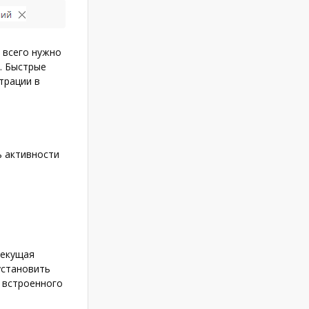
е всего нужно
. Быстрые
трации в
ь активности
Текущая
установить
 встроенного