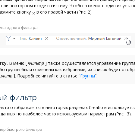
 при повторном входе в систему. Чтобы отменить один из уста
нажмите кнопку
в его правой части (Рис. 2).
на одного фильтра
тку.
В меню
[
Фильтр
]
также осуществляется управление группа
бо группы были отмечены как избранные, их список будет отоб
ильтр
]
. Подробнее читайте в статье “
Группы
”.
ый фильтр
льтр
отображается в некоторых разделах Creatio и используетс
данных по наиболее часто используемым параметрам (Рис. 3).
ер быстрого фильтра