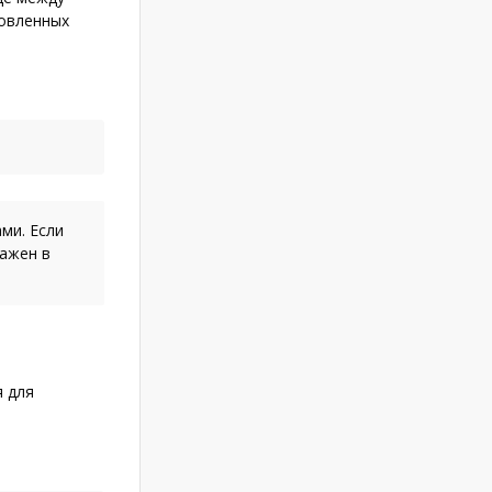
новленных
ми. Если
ражен в
я для