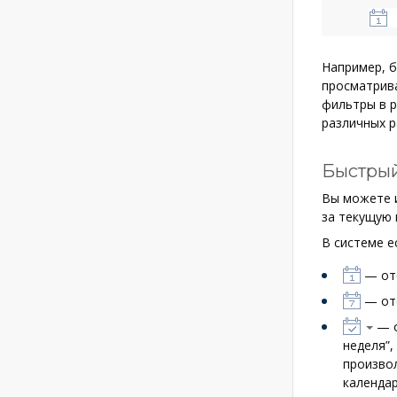
Например, б
просматрива
фильтры в р
различных р
Быстрый
Вы можете 
за текущую 
В системе е
— ото
— ото
— о
неделя”,
произвол
календар