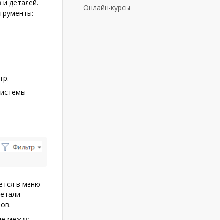
 и деталей.
Онлайн-курсы
трументы:
тр.
системы
ется в меню
детали
ов.
де между