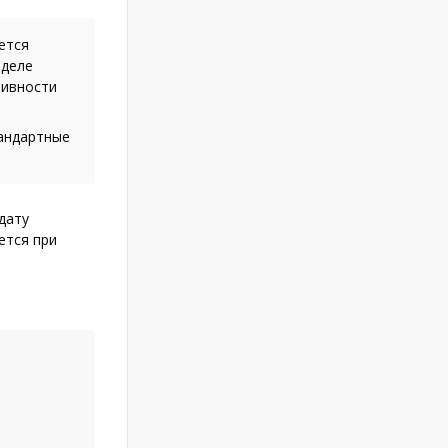
ется
зделе
тивности
тандартные
дату
ется при