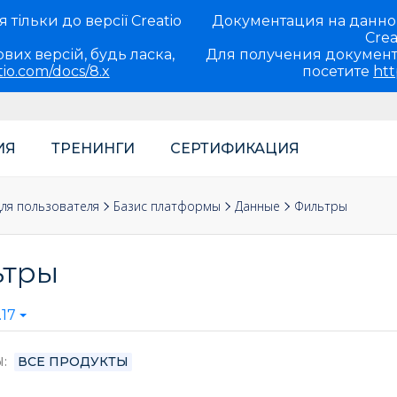
тільки до версії Creatio
Документация на данно
Crea
вих версій, будь ласка,
Для получения документ
tio.com/docs/8.x
посетите
htt
ИЯ
ТРЕНИНГИ
СЕРТИФИКАЦИЯ
ля пользователя
Базис платформы
Данные
Фильтры
ьтры
17
Ы
ВСЕ ПРОДУКТЫ