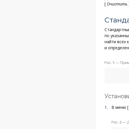
[
Очистить
Станд
Стандартны
по указанны
найти всех 
и определен
Рис. 5
— Прим
Установ
В меню
[
Рис. 6
— Д