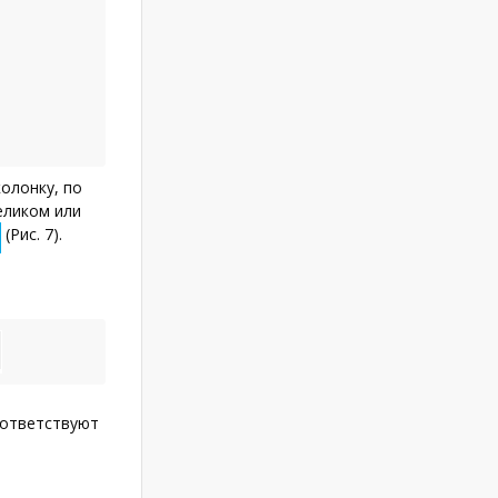
олонку, по
еликом или
(Рис. 7).
оответствуют