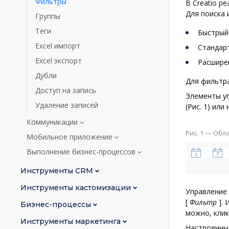
Фильтры
В Creatio р
Для поиска 
Группы
Теги
Быстрый
Excel импорт
Стандар
Excel экспорт
Расшире
Дубли
Для фильтра
Доступ на запись
Элементы у
Удаление записей
(Рис. 1) или
Коммуникации
Рис. 1
— Обла
Мобильное приложение
Выполнение бизнес-процессов
Инструменты CRM
Инструменты кастомизации
Управление
[
Фильтр
]
.
Бизнес-процессы
можно, клик
Инструменты маркетинга
Настроенны