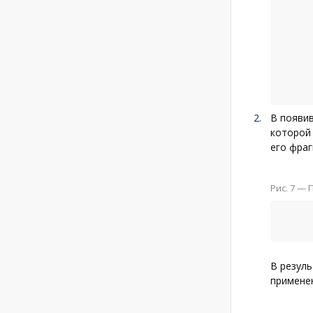
В появив
которой 
его фра
Рис. 7
— П
В резуль
примене