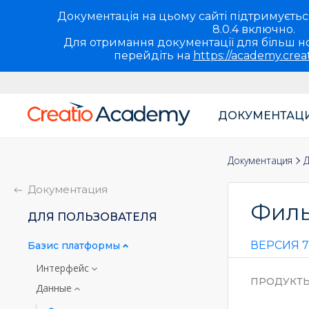
Документація на цьому сайті підтримується 
8.0.4 включно.
Для отримання документації для більш но
перейдіть на
https://academy.crea
ДОКУМЕНТАЦ
Основная
навигация
Документация
Д
UA
Документация
Фил
ДЛЯ ПОЛЬЗОВАТЕЛЯ
ВЕРСИЯ 7.
Базис платформы
Интерфейс
ПРОДУКТ
Данные