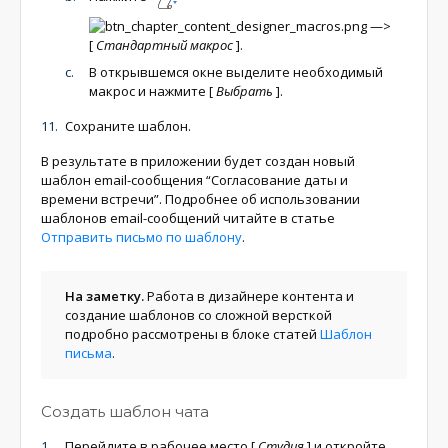
—>
[
Стандартный макрос
]
.
В открывшемся окне выделите необходимый
макрос и нажмите
[
Выбрать
]
.
Сохраните шаблон.
В результате в приложении будет создан новый
шаблон email-сообщения “Согласование даты и
времени встречи”. Подробнее об использовании
шаблонов email-сообщений читайте в статье
Отправить письмо по шаблону
.
На заметку.
Работа в дизайнере контента и
создание шаблонов со сложной версткой
подробно рассмотрены в блоке статей
Шаблон
письма
.
Создать шаблон чата
Перейдите в рабочее место
[
Студия
]
и откройте