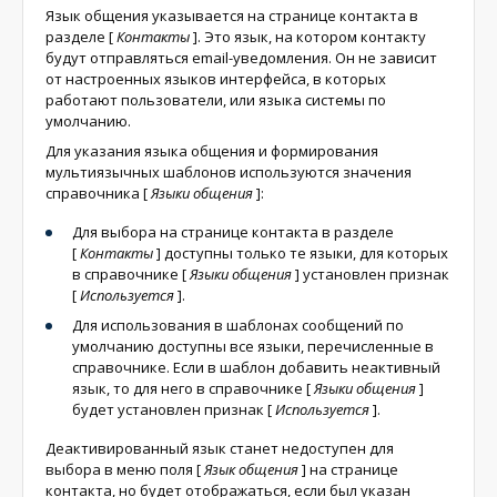
Язык общения указывается на странице контакта в
разделе
[
Контакты
]
. Это язык, на котором контакту
будут отправляться email-уведомления. Он не зависит
от настроенных языков интерфейса, в которых
работают пользователи, или языка системы по
умолчанию.
Для указания языка общения и формирования
мультиязычных шаблонов используются значения
справочника
[
Языки общения
]
:
Для выбора на странице контакта в разделе
[
Контакты
]
доступны только те языки, для которых
в справочнике
[
Языки общения
]
установлен признак
[
Используется
]
.
Для использования в шаблонах сообщений по
умолчанию доступны все языки, перечисленные в
справочнике. Если в шаблон добавить неактивный
язык, то для него в справочнике
[
Языки общения
]
будет установлен признак
[
Используется
]
.
Деактивированный язык станет недоступен для
выбора в меню поля
[
Язык общения
]
на странице
контакта, но будет отображаться, если был указан