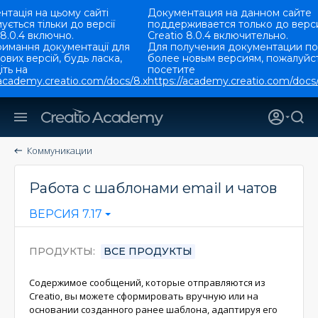
тація на цьому сайті
Документация на данном сайте
ується тільки до версії
поддерживается только до верс
 8.0.4 включно.
Creatio 8.0.4 включительно.
римання документації для
Для получения документации по
ових версій, будь ласка,
более новым версиям, пожалуйст
ть на
посетите
/academy.creatio.com/docs/8.x
https://academy.creatio.com/docs/
Коммуникации
Работа с шаблонами email и чатов
ВЕРСИЯ 7.17
ПРОДУКТЫ
ВСЕ ПРОДУКТЫ
Содержимое сообщений, которые отправляются из
Creatio, вы можете сформировать вручную или на
основании созданного ранее шаблона, адаптируя его