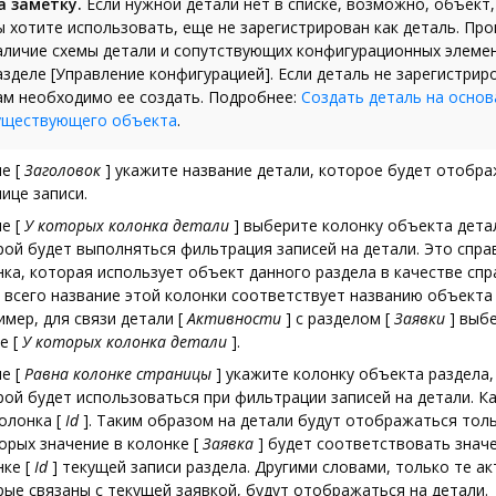
а заметку.
Если нужной детали нет в списке, возможно, объект
ы хотите использовать, еще не зарегистрирован как деталь. Пр
аличие схемы детали и сопутствующих конфигурационных элеме
азделе [Управление конфигурацией]. Если деталь не зарегистрир
ам необходимо ее создать. Подробнее:
Создать деталь на основ
уществующего объекта
.
ле
[
Заголовок
]
укажите название детали, которое будет отобра
ице записи.
ле
[
У которых колонка детали
]
выберите колонку объекта детал
рой будет выполняться фильтрация записей на детали. Это спра
нка, которая использует объект данного раздела в качестве спр
 всего название этой колонки соответствует названию объекта 
имер, для связи детали
[
Активности
]
с разделом
[
Заявки
]
выбе
ле
[
У которых колонка детали
]
.
ле
[
Равна колонке страницы
]
укажите колонку объекта раздела,
рой будет использоваться при фильтрации записей на детали. Ка
колонка
[
Id
]
. Таким образом на детали будут отображаться толь
торых значение в колонке
[
Заявка
]
будет соответствовать знач
нке
[
Id
]
текущей записи раздела. Другими словами, только те ак
рые связаны с текущей заявкой, будут отображаться на детали.