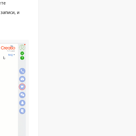
ете
записи, и