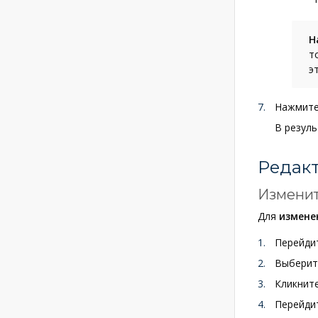
Н
т
э
Нажмит
В резул
Редакт
Изменит
Для
измене
Перейди
Выберит
Кликнит
Перейдит