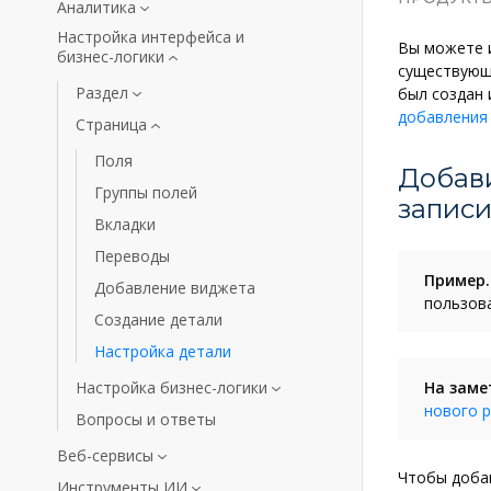
Аналитика
Настройка интерфейса и
Вы можете и
бизнес-логики
существующи
Раздел
был создан 
добавления 
Страница
Поля
Добав
Группы полей
запис
Вкладки
Переводы
Пример.
Добавление виджета
пользов
Создание детали
Настройка детали
Настройка бизнес-логики
На заме
нового 
Вопросы и ответы
Веб-сервисы
Чтобы добав
Инструменты ИИ