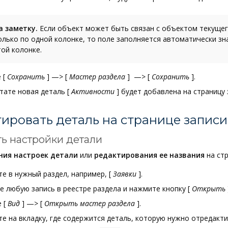
а заметку.
Если объект может быть связан с объектом текущег
олько по одной колонке, то поле заполняется автоматически зн
той колонке.
е
[
Сохранить
]
—>
[
Мастер раздела
]
—>
[
Сохранить
]
.
ьтате новая деталь
[
Активности
]
будет добавлена на страницу 
ировать деталь на странице записи
ь настройки детали
ния настроек детали
или
редактирования ее названия
на стр
те в нужный раздел, например,
[
Заявки
]
.
е любую запись в реестре раздела и нажмите кнопку
[
Открыть
е
[
Вид
]
—>
[
Открыть мастер раздела
]
.
е на вкладку, где содержится деталь, которую нужно отредакти