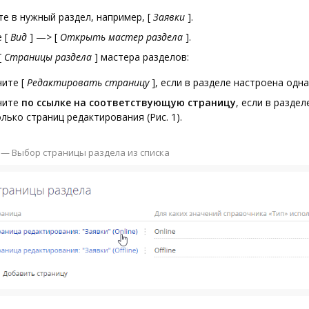
те в нужный раздел, например,
[
Заявки
]
.
е
[
Вид
]
—>
[
Открыть мастер раздела
]
.
[
Страницы раздела
]
мастера разделов:
ните
[
Редактировать страницу
]
, если в разделе настроена одна
ните
по ссылке на соответствующую страницу
, если в разде
лько страниц редактирования (Рис. 1).
1 — Выбор страницы раздела из списка