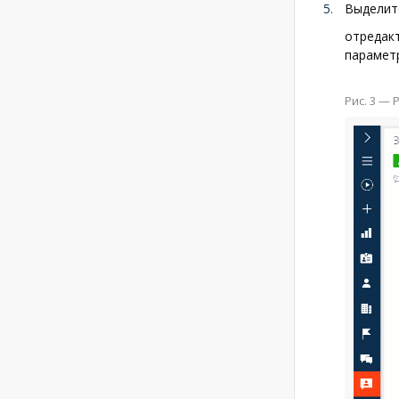
Выделит
отредакт
параметр
Рис. 3 —