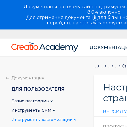
Документація на цьому сайті підтримується 
8.0.4 включно.
Для отримання документації для більш но
перейдіть на
https://academy.crea
ДОКУМЕНТАЦ
Основная
навигация
Документация
Для пользова
Инструме
Настр
Ст
UA
Документация
Наст
ДЛЯ ПОЛЬЗОВАТЕЛЯ
стра
Базис платформы
Инструменты CRM
ВЕРСИЯ 7.
Инструменты кастомизации
ПРОДУКТ