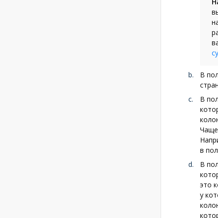
Н
в
н
р
в
с
В по
стран
В по
кото
коло
Чаще
Напр
в по
В по
кото
это 
у ко
коло
кото