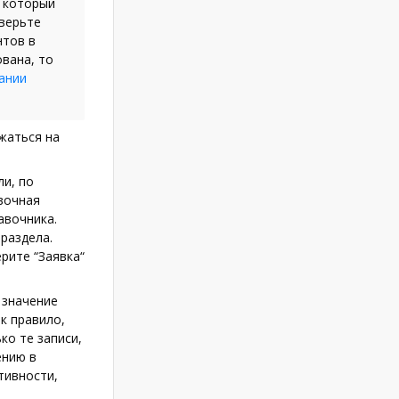
, который
оверьте
нтов в
ована, то
ании
жаться на
и, по
вочная
авочника.
раздела.
рите “Заявка“
 значение
к правило,
ко те записи,
ению в
тивности,