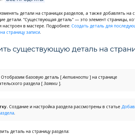
зменять детали на страницах разделов, а также добавлять на 
е детали. “Существующая деталь“ — это элемент страницы, ко
и настроен в мастере. Подробнее:
Создать деталь для последую
на страницу записи
.
ить существующую деталь на стран
и
Отобразим базовую деталь
[
Активности
]
на странице
ательского раздела
[
Заявки
]
.
тку.
Создание и настройка раздела рассмотрены в статье
Добав
раздела
.
ить деталь на страницу раздела: