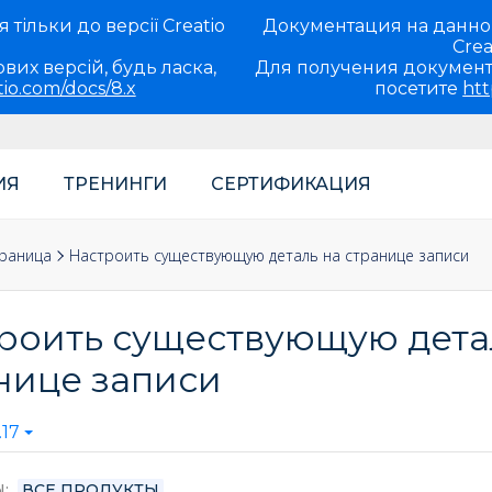
тільки до версії Creatio
Документация на данно
Crea
вих версій, будь ласка,
Для получения документ
tio.com/docs/8.x
посетите
htt
ИЯ
ТРЕНИНГИ
СЕРТИФИКАЦИЯ
теля
нты кастомизации
ойка интерфейса и бизнес-логики
раница
Настроить существующую деталь на странице записи
роить существующую дета
нице записи
17
Ы
ВСЕ ПРОДУКТЫ