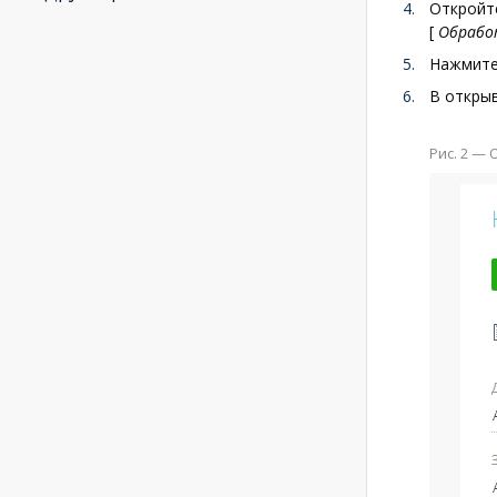
Откройте
[
Обрабо
Нажмит
В открыв
Рис. 2 —