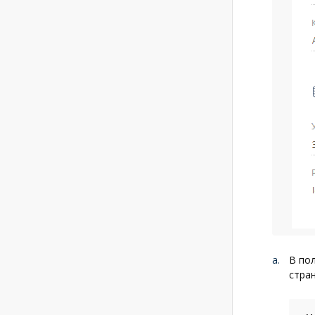
В по
стра