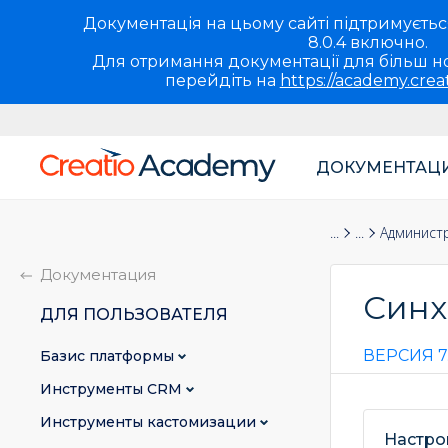
Документація на цьому сайті підтримується 
8.0.4 включно.
Для отримання документації для більш но
перейдіть на
https://academy.crea
ДОКУМЕНТАЦ
Основная
навигация
Документация
Для пользова
Админист
UA
Документация
Синх
ДЛЯ ПОЛЬЗОВАТЕЛЯ
ВЕРСИЯ 7.
Базис платформы
Инструменты CRM
Инструменты кастомизации
Настро