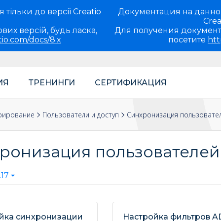
тільки до версії Creatio
Документация на данно
Crea
вих версій, будь ласка,
Для получения документ
tio.com/docs/8.x
посетите
htt
ИЯ
ТРЕНИНГИ
СЕРТИФИКАЦИЯ
теля
рирование
Пользователи и доступ
Синхронизация пользовател
ронизация пользователей
17
йка синхронизации
Настройка фильтров A