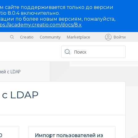
м сайте поддерживается только до версии
tio 8.0.4 включительно.
ации по более новым версиям, пожалуйста,
ps://academy.creatio.com/docs/8.x
Creatio
Community
Marketplace
Войти
Sites
UA
ей с LDAP
 с LDAP
D
Импорт пользователей из