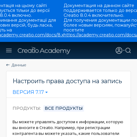
тація на цьому сайті
Документация на данном сайте
ується тільки до версії
поддерживается только до верс
 8.0.4 включно.
Creatio 8.0.4 включительно.
римання документації для
Для получения документации по
ових версій, будь ласка,
более новым версиям, пожалуйст
ть на
посетите
/academy.creatio.com/docs/8.x
https://academy.creatio.com/docs/
Данные
Настроить права доступа на запись
ВЕРСИЯ 7.17
ПРОДУКТЫ
ВСЕ ПРОДУКТЫ
Вы можете управлять доступом к информации, которую
вы вносите в Creatio. Например, при регистрации
контрагента вы можете указать, какие пользователи