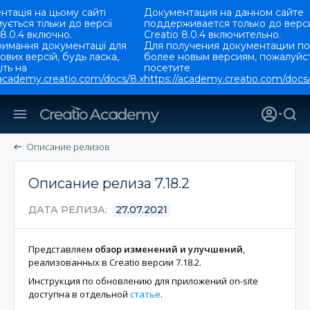
тація на цьому сайті
Документация на данном сайте
ується тільки до версії
поддерживается только до верс
 8.0.4 включно.
Creatio 8.0.4 включительно.
римання документації для
Для получения документации по
ових версій, будь ласка,
более новым версиям, пожалуйст
ть на
посетите
/academy.creatio.com/docs/8.x
https://academy.creatio.com/docs/
Описание релизов
Описание релиза 7.18.2
ДАТА РЕЛИЗА
27.07.2021
Представляем
обзор изменений и улучшений
,
реализованных в Creatio версии 7.18.2.
Инструкция по обновлению для приложений on-site
доступна в отдельной
статье
.