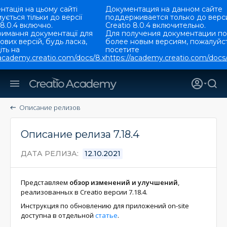
тація на цьому сайті
Документация на данном сайте
ується тільки до версії
поддерживается только до верс
 8.0.4 включно.
Creatio 8.0.4 включительно.
римання документації для
Для получения документации по
ових версій, будь ласка,
более новым версиям, пожалуйст
ть на
посетите
/academy.creatio.com/docs/8.x
https://academy.creatio.com/docs/
Описание релизов
Описание релиза 7.18.4
ДАТА РЕЛИЗА
12.10.2021
Представляем
обзор изменений и улучшений
,
реализованных в Creatio версии 7.18.4.
Инструкция по обновлению для приложений on-site
доступна в отдельной
статье
.